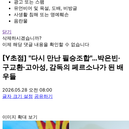
광고 또는 스팸
유언비어 및 욕설, 도배, 비방글
사생활 침해 또는 명예훼손
음란물
닫기
삭제하시겠습니까?
이제 해당 댓글 내용을 확인할 수 없습니다
[Y초점] "다시 만난 필승조합"…박은빈·
구교환·고아성, 감독의 페르소나가 된 배
우들
2026.05.28 오전 08:00
글자 크기 설정
공유하기
이미지 확대 보기