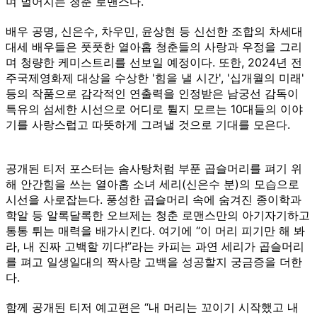
며 벌어지는 청춘 로맨스다.
배우 공명, 신은수, 차우민, 윤상현 등 신선한 조합의 차세대
대세 배우들은 풋풋한 열아홉 청춘들의 사랑과 우정을 그리
며 청량한 케미스트리를 선보일 예정이다. 또한, 2024년 전
주국제영화제 대상을 수상한 '힘을 낼 시간', '​십개월의 미래'
등의 작품으로 감각적인 연출력을 인정받은 남궁선 감독이
특유의 섬세한 시선으로 어디로 튈지 모르는 10대들의 이야
기를 사랑스럽고 따뜻하게 그려낼 것으로 기대를 모은다.
공개된 티저 포스터는 솜사탕처럼 부푼 곱슬머리를 펴기 위
해 안간힘을 쓰는 열아홉 소녀 세리(신은수 분)의 모습으로
시선을 사로잡는다. 풍성한 곱슬머리 속에 숨겨진 종이학과
학알 등 알록달록한 오브제는 청춘 로맨스만의 아기자기하고
통통 튀는 매력을 배가시킨다. 여기에 “이 머리 피기만 해 봐
라, 내 진짜 고백할 끼다!”라는 카피는 과연 세리가 곱슬머리
를 펴고 일생일대의 짝사랑 고백을 성공할지 궁금증을 더한
다.
함께 공개된 티저 예고편은 “내 머리는 꼬이기 시작했고 내