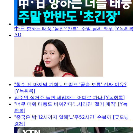
中·日 향하는 태풍 '돌핀'·'찬홈'...주말 날씨 좌우 [Y녹취록
"참수 전 마지막 기회"...트럼프 '공습 보류' 진짜 이유?
[Y녹취록]
집주인 실거주 늘면 세입자는 어디로 가나 [Y녹취록]
"너무 더워 태풍도 비껴간다"...사라진 '절기 매직' [Y녹
취록]
"중국은 밤 12시까지 일해"...'주52시간' 손볼까 [굿모닝
경제]