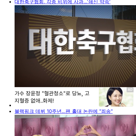
대한축구협회, 각종 비위에 사과…'쇄신 약속'
블랙핑크 데뷔 10주년…팬 홀대 논란에 "죄송"