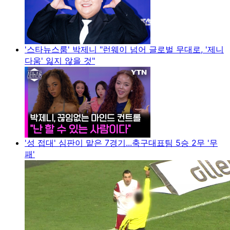
'스타뉴스룸' 박제니 "런웨이 넘어 글로벌 무대로, '제니
다움' 잃지 않을 것"
'성 접대' 심판이 맡은 7경기...축구대표팀 5승 2무 '무
패'