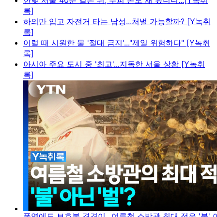
한낮 서울 40분 걸은 뒤, 두피 온도 재 봤더니...[Y녹취
록]
하의만 입고 자전거 타는 남성...처벌 가능할까? [Y녹취
록]
이럴 때 시원한 물 '절대 금지'..."제일 위험하다" [Y녹취
록]
아시아 주요 도시 중 '최고'...지독한 서울 상황 [Y녹취
록]
폭염에도 보호복 겹겹이...여름철 소방관 최대 적은 '불' 아