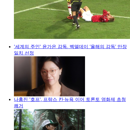
'세계의 주인' 윤가은 감독, 벡델데이 ‘올해의 감독’ 만장
일치 선정
나홍진 '호프', 프랑스 칸·뉴욕 이어 토론토 영화제 초청
쾌거