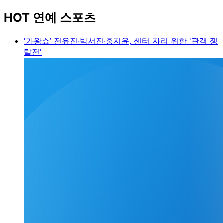
HOT 연예 스포츠
'가왕쇼’ 전유진·박서진·홍지윤, 센터 자리 위한 '관객 쟁
탈전'