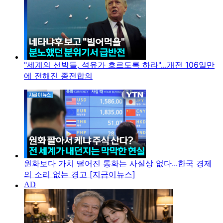
"세계의 선박들, 석유가 흐르도록 하라"...개전 106일만
에 전해진 종전합의
원화보다 가치 떨어진 통화는 사실상 없다...한국 경제
의 소리 없는 경고 [지금이뉴스]