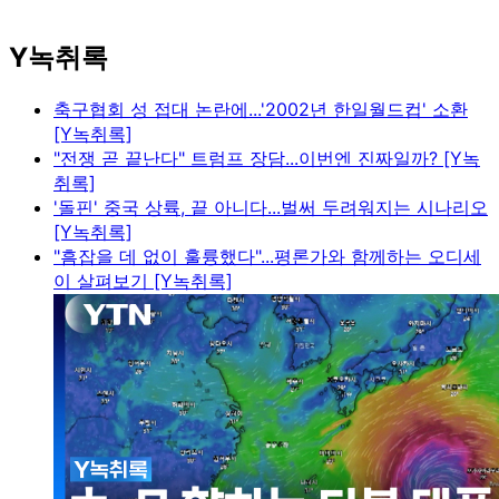
Y녹취록
축구협회 성 접대 논란에...'2002년 한일월드컵' 소환
[Y녹취록]
"전쟁 곧 끝난다" 트럼프 장담...이번엔 진짜일까? [Y녹
취록]
'돌핀' 중국 상륙, 끝 아니다...벌써 두려워지는 시나리오
[Y녹취록]
"흠잡을 데 없이 훌륭했다"...평론가와 함께하는 오디세
이 살펴보기 [Y녹취록]