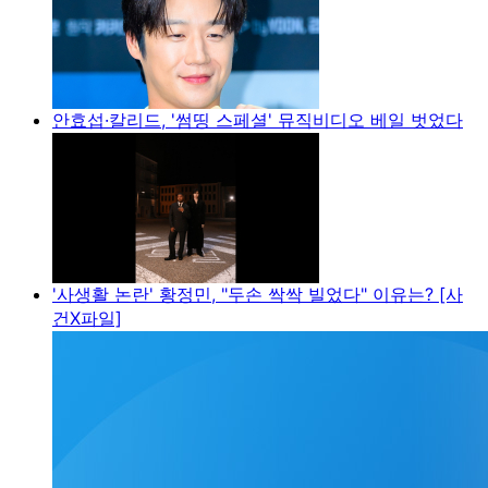
안효섭·칼리드, '썸띵 스페셜' 뮤직비디오 베일 벗었다
'사생활 논란' 황정민, "두손 싹싹 빌었다" 이유는? [사
건X파일]