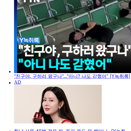
"친구야, 구하러 왔구나"..."아니? 나도 갇혔어" [Y녹취록]