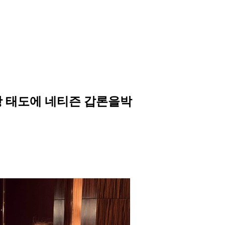
항 태도에 네티즌 갑론을박