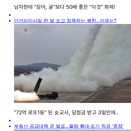
단거리미사일 한 발 쏘고 침묵하는 북한…이유는?
부동산 공급대책 곧 발표…물량 확대·조기 착공 '중점'