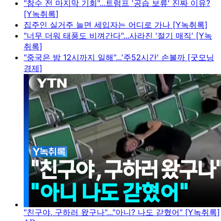
"참수 전 마지막 기회"...트럼프 '공습 보류' 진짜 이유?
[Y녹취록]
집주인 실거주 늘면 세입자는 어디로 가나 [Y녹취록]
"너무 더워 태풍도 비껴간다"...사라진 '절기 매직' [Y녹
취록]
"중국은 밤 12시까지 일해"...'주52시간' 손볼까 [굿모닝
경제]
"친구야, 구하러 왔구나"..."아니? 나도 갇혔어" [Y녹취록]