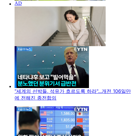
"세계의 선박들, 석유가 흐르도록 하라"...개전 106일만
에 전해진 종전합의