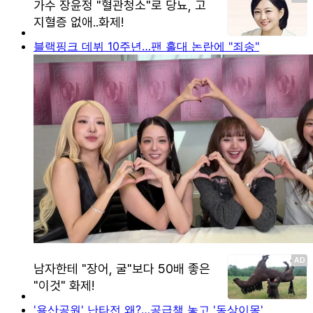
블랙핑크 데뷔 10주년…팬 홀대 논란에 "죄송"
'용산공원' 난타전 왜?…공급책 놓고 '동상이몽'