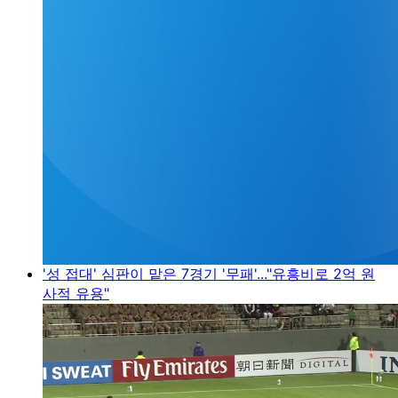
'성 접대' 심판이 맡은 7경기 '무패'..."유흥비로 2억 원
사적 유용"