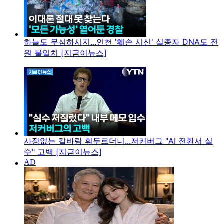
하늘도 무심하시지...인천 '훼손 시신' 실종자 DNA도 전
원 불일치 [지금이뉴스]
사정없는 칼바람 휘두르더니...저커버그 "AI 전환서 실
수" 고백 [지금이뉴스]