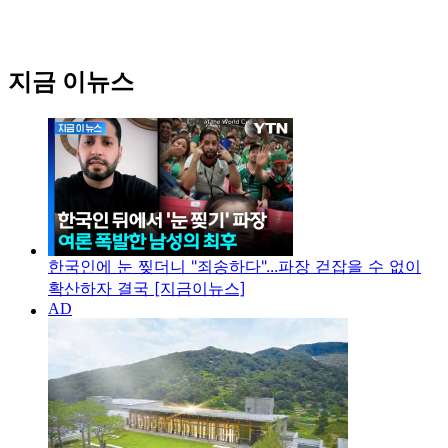
지금 이뉴스
한국인에 눈 찢더니 "죄송하다"...파장 걷잡을 수 없이
확산하자 결국 [지금이뉴스]