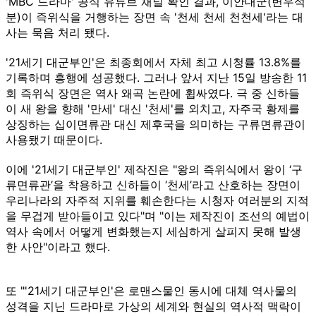
'MBC 드라마' 공식 유튜브 채널 확인 결과, 이안대군(변우석
분)이 즉위식을 거행하는 장면 속 '천세 천세 천천세'라는 대
사는 묵음 처리 됐다.
'21세기 대군부인'은 최종회에서 자체 최고 시청률 13.8%를
기록하며 흥행에 성공했다. 그러나 앞서 지난 15일 방송한 11
회 즉위식 장면은 역사 왜곡 논란에 휩싸였다. 극 중 신하들
이 새 왕을 향해 '만세' 대신 '천세'를 외치고, 자주국 황제를
상징하는 십이면류관 대신 제후국을 의미하는 구류면류관이
사용됐기 때문이다.
이에 '21세기 대군부인' 제작진은 "왕의 즉위식에서 왕이 ‘구
류면류관’을 착용하고 신하들이 ‘천세’라고 산호하는 장면이
우리나라의 자주적 지위를 훼손한다는 시청자 여러분의 지적
을 무겁게 받아들이고 있다"며 "이는 제작진이 조선의 예법이
역사 속에서 어떻게 변화했는지 세심하게 살피지 못해 발생
한 사안"이라고 했다.
또 "'21세기 대군부인'은 로맨스물인 동시에 대체 역사물의
성격을 지닌 드라마로 가상의 세계와 현실의 역사적 맥락이