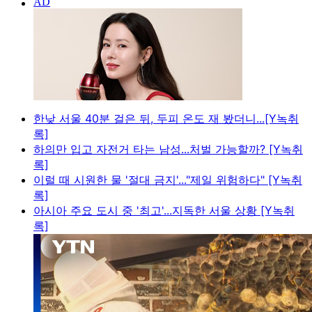
한낮 서울 40분 걸은 뒤, 두피 온도 재 봤더니...[Y녹취
록]
하의만 입고 자전거 타는 남성...처벌 가능할까? [Y녹취
록]
이럴 때 시원한 물 '절대 금지'..."제일 위험하다" [Y녹취
록]
아시아 주요 도시 중 '최고'...지독한 서울 상황 [Y녹취
록]