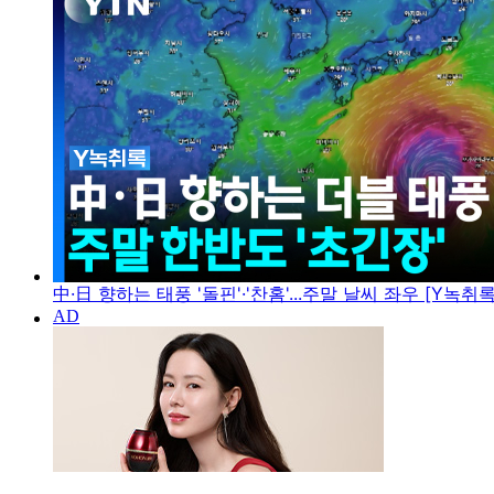
中·日 향하는 태풍 '돌핀'·'찬홈'...주말 날씨 좌우 [Y녹취록