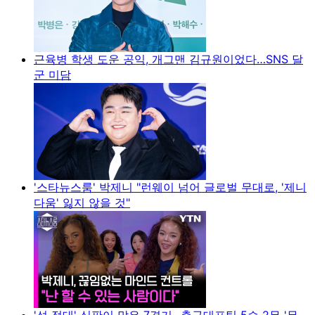
근육병 학생 도운 공익, 개그맨 김규원이었다…SNS 달
군 미담
'스타뉴스룸' 박제니 "런웨이 넘어 글로벌 무대로, '제니
다움' 잃지 않을 것"
'성 접대' 심판이 맡은 7경기...축구대표팀 5승 2무 '무