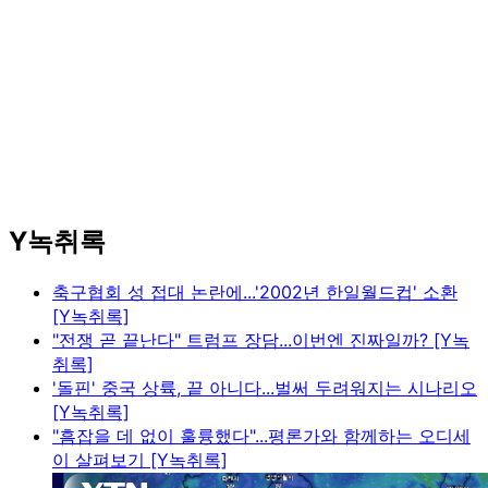
Y녹취록
축구협회 성 접대 논란에...'2002년 한일월드컵' 소환
[Y녹취록]
"전쟁 곧 끝난다" 트럼프 장담...이번엔 진짜일까? [Y녹
취록]
'돌핀' 중국 상륙, 끝 아니다...벌써 두려워지는 시나리오
[Y녹취록]
"흠잡을 데 없이 훌륭했다"...평론가와 함께하는 오디세
이 살펴보기 [Y녹취록]