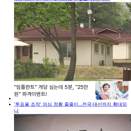
'투표율 조작' 의심 정황 줄줄이…전국·대선까지 확대되
나