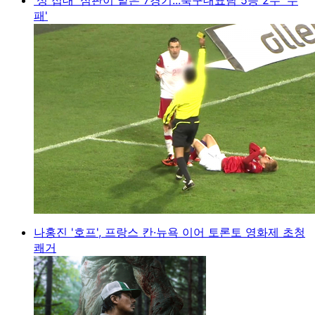
패'
나홍진 '호프', 프랑스 칸·뉴욕 이어 토론토 영화제 초청
쾌거