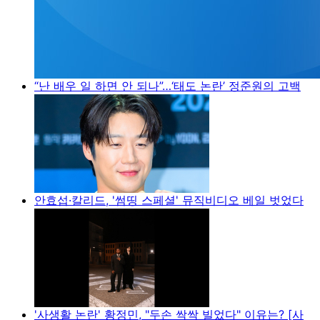
“난 배우 일 하면 안 되나”…‘태도 논란’ 정준원의 고백
안효섭·칼리드, '썸띵 스페셜' 뮤직비디오 베일 벗었다
'사생활 논란' 황정민, "두손 싹싹 빌었다" 이유는? [사