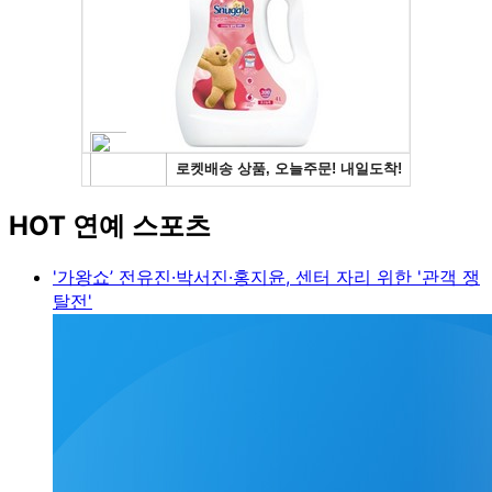
HOT 연예 스포츠
'가왕쇼’ 전유진·박서진·홍지윤, 센터 자리 위한 '관객 쟁
탈전'