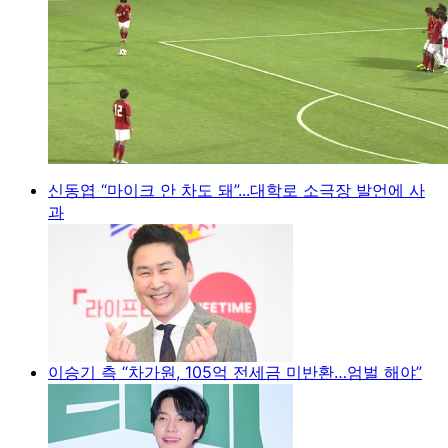
신동엽 “마이크 안 차도 돼”...대학로 소극장 발언에 사
과
이승기 측 “차가원, 105억 전세금 미반환…엄벌 해야”