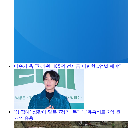
이승기 측 “차가원, 105억 전세금 미반환…엄벌 해야”
'성 접대' 심판이 맡은 7경기 '무패'..."유흥비로 2억 원
사적 유용"