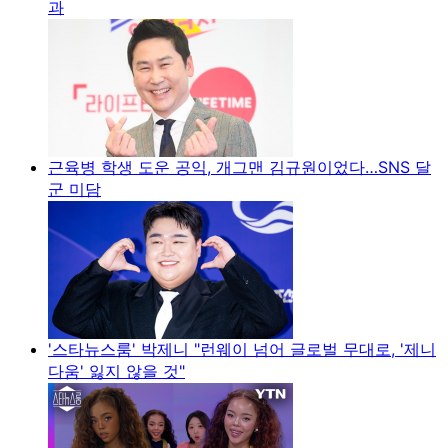
과
근육병 학생 도운 공익, 개그맨 김규원이었다…SNS 달
군 미담
'스타뉴스룸' 박제니 "런웨이 넘어 글로벌 무대로, '제니
다움' 잃지 않을 것"