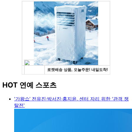
HOT 연예 스포츠
'가왕쇼’ 전유진·박서진·홍지윤, 센터 자리 위한 '관객 쟁
탈전'