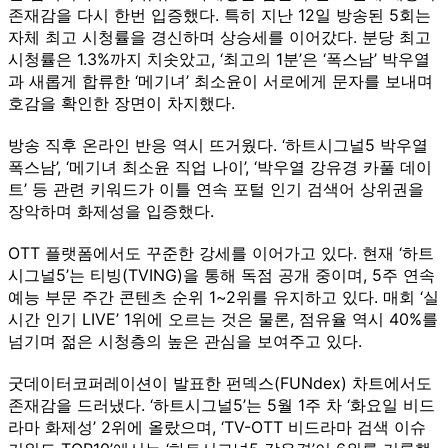
존재감을 다시 한번 입증했다. 특히 지난 12일 방송된 5회는
자체 최고 시청률을 경신하며 상승세를 이어갔다. 분당 최고
시청률은 1.3%까지 치솟았고, ‘최고의 1분’은 ‘폭스남’ 박우열
과 새롭게 합류한 ‘메기녀’ 최소윤이 서로에게 문자를 보내며
호감을 확인한 장면이 차지했다.
방송 직후 온라인 반응 역시 뜨거웠다. ‘하트시그널5 박우열
폭스남’, ‘메기녀 최소윤 직업 나이’, ‘박우열 강유경 카풀 데이
트’ 등 관련 키워드가 이틀 연속 포털 인기 검색어 상위권을
장악하며 화제성을 입증했다.
OTT 플랫폼에서도 꾸준한 강세를 이어가고 있다. 현재 ‘하트
시그널5’는 티빙(TVING)을 통해 독점 공개 중이며, 5주 연속
예능 부문 주간 콘텐츠 순위 1~2위를 유지하고 있다. 매회 ‘실
시간 인기 LIVE’ 1위에 오르는 것은 물론, 점유율 역시 40%를
넘기며 젊은 시청층의 높은 관심을 보여주고 있다.
굿데이터코퍼레이션이 발표한 펀덱스(FUNdex) 차트에서도
존재감을 드러냈다. ‘하트시그널5’는 5월 1주 차 ‘화요일 비드
라마 화제성’ 2위에 올랐으며, ‘TV-OTT 비드라마 검색 이슈