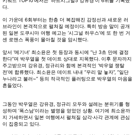
키워드 TOP10’에서는 ‘하트시그널5 강유경’이 6위를 기록했
다.
이 가운데 6회부터는 한층 더 복잡해진 감정선과 새로운 러
브라인이 본격적으로 펼쳐질 예정이다. 특히 방송 말미 공개
된 일본 도쿠시마 여행 예고는 ‘시그널 하우스’에 또 한 번 거
센 로맨스 폭풍이 몰아칠 것을 암시했다.
앞서 ‘메기녀’ 최소윤은 첫 등장과 동시에 “난 3초 만에 결정
한다”며 박우열을 첫 데이트 상대로 지목했다. 이후 문자까지
주고받으며 강유경, 정규리와 함께 본격적인 ‘박우열 쟁탈
전’에 합류했다. 최소윤은 데이트 내내 “우리 말 놓자”, “일단
누나라고 불러~” 등의 적극적인 플러팅으로 박우열의 마음을
흔들었다.
그동안 박우열은 강유경, 정규리 모두와 설레는 분위기를 형
성하며 ‘폭스남’이라는 별명을 얻었던 상황. 여기에 최소윤까
지 가세하면서 일본 여행에서 펼쳐질 삼각·사각 관계에 관심
이 집중되고 있다.