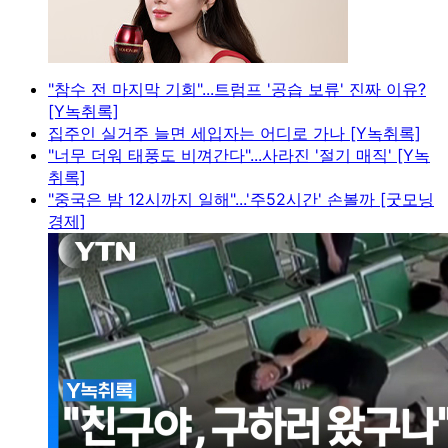
"참수 전 마지막 기회"...트럼프 '공습 보류' 진짜 이유?
[Y녹취록]
집주인 실거주 늘면 세입자는 어디로 가나 [Y녹취록]
"너무 더워 태풍도 비껴간다"...사라진 '절기 매직' [Y녹
취록]
"중국은 밤 12시까지 일해"...'주52시간' 손볼까 [굿모닝
경제]