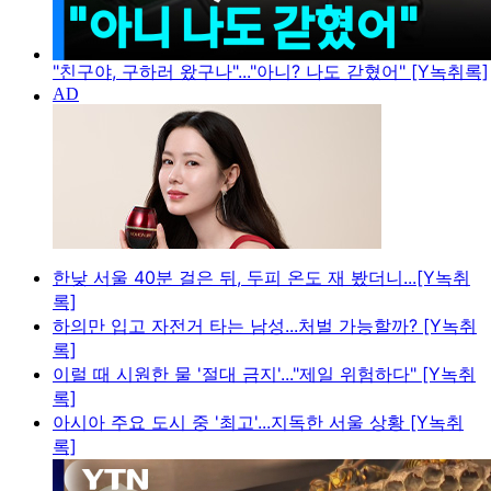
"친구야, 구하러 왔구나"..."아니? 나도 갇혔어" [Y녹취록]
한낮 서울 40분 걸은 뒤, 두피 온도 재 봤더니...[Y녹취
록]
하의만 입고 자전거 타는 남성...처벌 가능할까? [Y녹취
록]
이럴 때 시원한 물 '절대 금지'..."제일 위험하다" [Y녹취
록]
아시아 주요 도시 중 '최고'...지독한 서울 상황 [Y녹취
록]