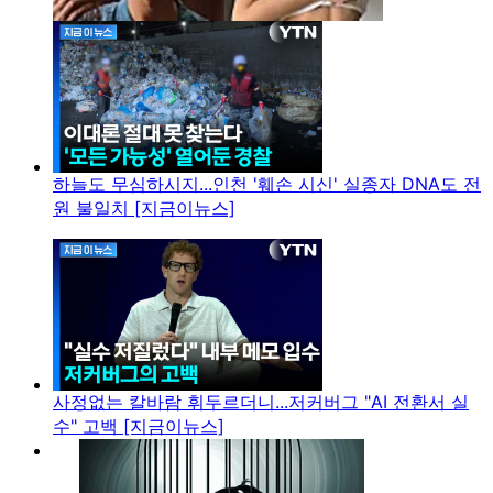
하늘도 무심하시지...인천 '훼손 시신' 실종자 DNA도 전
원 불일치 [지금이뉴스]
사정없는 칼바람 휘두르더니...저커버그 "AI 전환서 실
수" 고백 [지금이뉴스]