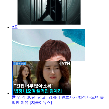
尹 '징역 30년' 선고...김계리 변호사가 법정 나오며 울
먹인 이유 [지금이뉴스]