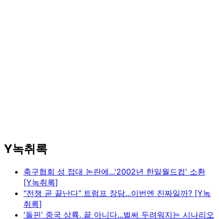
Y녹취록
축구협회 성 접대 논란에...'2002년 한일월드컵' 소환
[Y녹취록]
"전쟁 곧 끝난다" 트럼프 장담...이번엔 진짜일까? [Y녹
취록]
'돌핀' 중국 상륙, 끝 아니다...벌써 두려워지는 시나리오