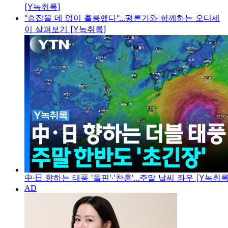
[Y녹취록]
"흠잡을 데 없이 훌륭했다"...평론가와 함께하는 오디세
이 살펴보기 [Y녹취록]
中·日 향하는 태풍 '돌핀'·'찬홈'...주말 날씨 좌우 [Y녹취록