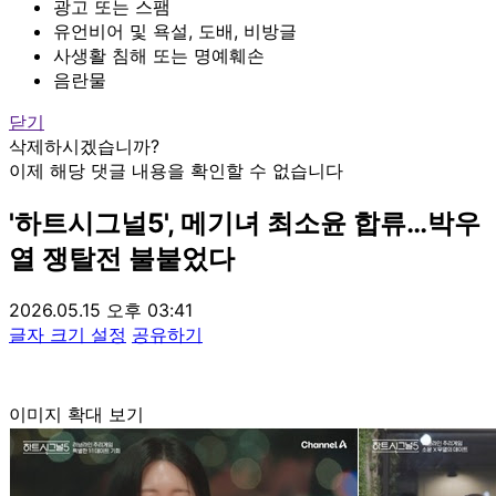
광고 또는 스팸
유언비어 및 욕설, 도배, 비방글
사생활 침해 또는 명예훼손
음란물
닫기
삭제하시겠습니까?
이제 해당 댓글 내용을 확인할 수 없습니다
'하트시그널5', 메기녀 최소윤 합류…박우
열 쟁탈전 불붙었다
2026.05.15 오후 03:41
글자 크기 설정
공유하기
이미지 확대 보기