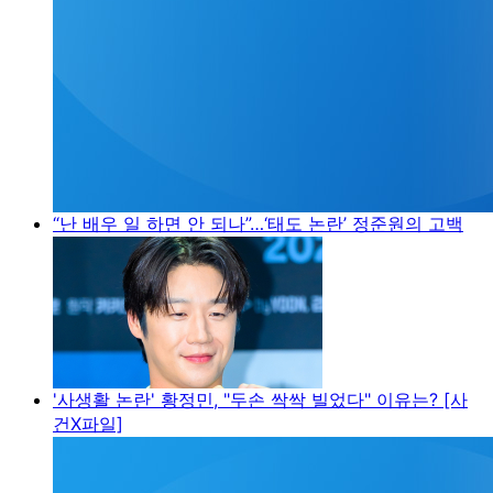
“난 배우 일 하면 안 되나”…‘태도 논란’ 정준원의 고백
'사생활 논란' 황정민, "두손 싹싹 빌었다" 이유는? [사
건X파일]