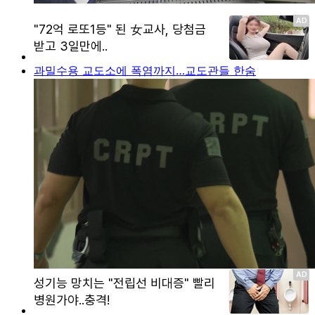
과밀수용 교도소에 폭염까지…교도관들 한숨