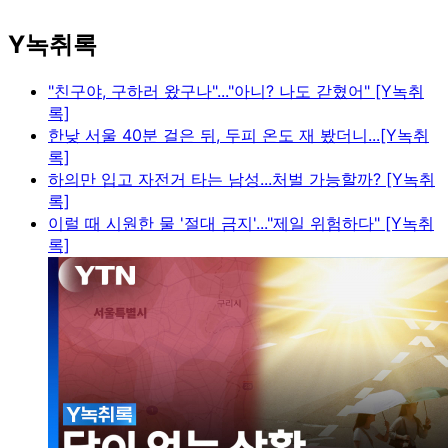
Y녹취록
"친구야, 구하러 왔구나"..."아니? 나도 갇혔어" [Y녹취
록]
한낮 서울 40분 걸은 뒤, 두피 온도 재 봤더니...[Y녹취
록]
하의만 입고 자전거 타는 남성...처벌 가능할까? [Y녹취
록]
이럴 때 시원한 물 '절대 금지'..."제일 위험하다" [Y녹취
록]