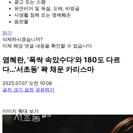
광고 또는 스팸
유언비어 및 욕설, 도배, 비방글
사생활 침해 또는 명예훼손
음란물
닫기
삭제하시겠습니까?
이제 해당 댓글 내용을 확인할 수 없습니다
염혜란, '폭싹 속았수다'와 180도 다르
다…'서초동' 꽉 채운 카리스마
2025.07.07 오전 10:08
글자 크기 설정
공유하기
이미지 확대 보기