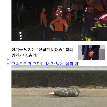
고속도로 왠 포탄?…1시간 넘게 '꼼짝 마'