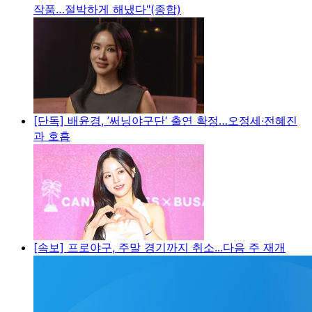
작품…절박하게 해냈다"(종합)
[단독] 배윤경, ’써닝야구단‘ 출연 확정…오정세·전혜진
과 호흡
[속보] 프로야구, 주말 경기까지 취소...다음 주 재개