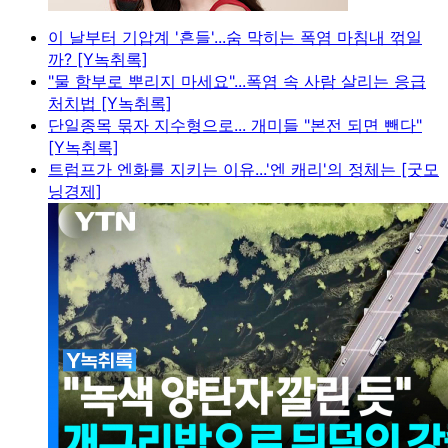
이 날부터 기압계 '흔들'...숨 막히는 폭염 마침내 꺾일
까? [Y녹취록]
"물 함부로 뿌리지 마세요"...폭염 속 사람 살리는 응급
처치법 [Y녹취록]
단일종목 묶자 지수형으로... 개미들 "본전 되면 뺀다"
[Y녹취록]
트럼프가 엔화를 지키는 이유...'엔 캐리'의 정체는 [굿모
닝경제]