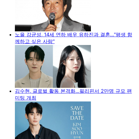
노을 강균성, 14세 연하 배우 유하진과 결혼…"평생 함
께하고 싶은 사람"
김수현, 글로벌 활동 본격화…필리핀서 2만명 규모 팬
미팅 개최