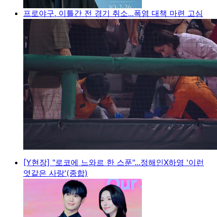
프로야구, 이틀간 전 경기 취소...폭염 대책 마련 고심
[Y현장] "로코에 느와르 한 스푼"...정해인X하영 '이런
엿같은 사랑'(종합)