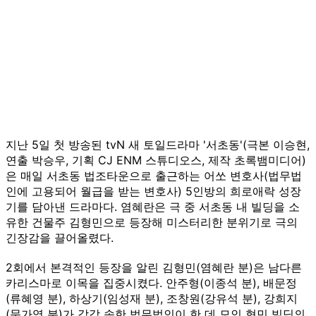
지난 5일 첫 방송된 tvN 새 토일드라마 '서초동'(극본 이승현,
연출 박승우, 기획 CJ ENM 스튜디오스, 제작 초록뱀미디어)
은 매일 서초동 법조타운으로 출근하는 어쏘 변호사(법무법
인에 고용되어 월급을 받는 변호사) 5인방의 희로애락 성장
기를 담아낸 드라마다. 염혜란은 극 중 서초동 내 빌딩을 소
유한 건물주 김형민으로 등장해 미스터리한 분위기로 극의
긴장감을 끌어올렸다.
2회에서 본격적인 등장을 알린 김형민(염혜란 분)은 남다른
카리스마로 이목을 집중시켰다. 안주형(이종석 분), 배문정
(류혜영 분), 하상기(임성재 분), 조창원(강유석 분), 강희지
(문가영 분)가 각각 속한 법무법인이 한 데 모인 형민 빌딩의