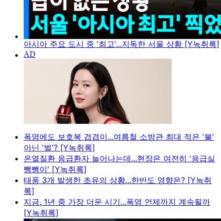
아시아 주요 도시 중 '최고'...지독한 서울 상황 [Y녹취록]
폭염에도 보호복 겹겹이...여름철 소방관 최대 적은 '불'
아닌 '벌'? [Y녹취록]
온열질환 응급환자 늘어나는데...현장은 여전히 '응급실
뺑뺑이' [Y녹취록]
태풍 3개 발생한 초유의 상황...한반도 영향은? [Y녹취
록]
지금, 1년 중 가장 더운 시기...폭염 언제까지 계속될까
[Y녹취록]