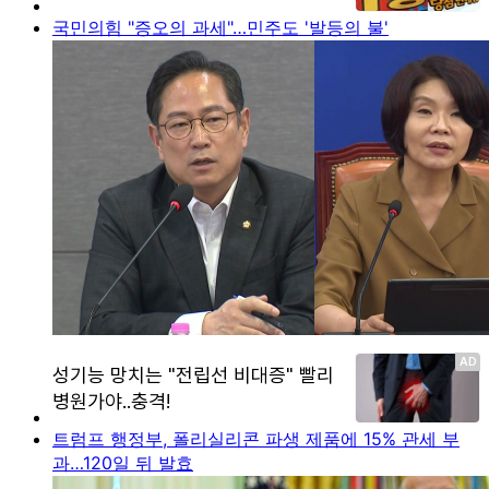
국민의힘 "증오의 과세"…민주도 '발등의 불'
트럼프 행정부, 폴리실리콘 파생 제품에 15% 관세 부
과…120일 뒤 발효