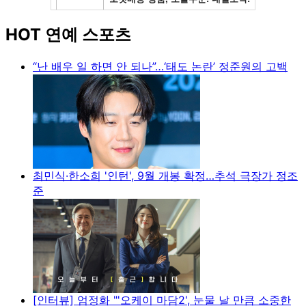
HOT 연예 스포츠
“난 배우 일 하면 안 되나”…‘태도 논란’ 정준원의 고백
최민식·한소희 '인턴', 9월 개봉 확정…추석 극장가 정조
준
[인터뷰] 엄정화 "'오케이 마담2', 눈물 날 만큼 소중한