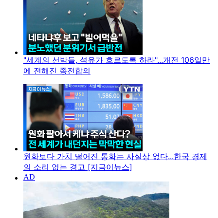
"세계의 선박들, 석유가 흐르도록 하라"...개전 106일만
에 전해진 종전합의
원화보다 가치 떨어진 통화는 사실상 없다...한국 경제
의 소리 없는 경고 [지금이뉴스]