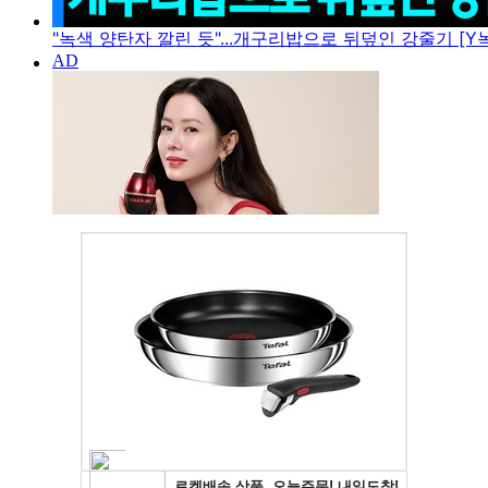
"녹색 양탄자 깔린 듯"...개구리밥으로 뒤덮인 강줄기 [Y