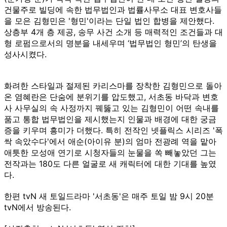
건물주로 빌딩에 속한 법무법인과 법률사무소 대표 변호사들
을 모은 김형민은 '형민'이라는 단일 법인 합병을 제안했다.
상층부 4개 층 제공, 송무 사건 소개 등 매력적인 조건들과 대
형 로펌으로서의 명분을 내세우며 ‘법무법인 형민’의 탄생을
성사시켰다.
화려한 스타일과 절제된 카리스마를 장착한 김형민으로 돌아
온 염혜란은 단숨에 분위기를 압도했고, 서초동 바닥과 변호
사 사무실의 속 사정까지 꿰뚫고 있는 김형민이 어떤 속내를
품고 통합 법무법인을 제시했는지 인물과 배경에 대한 궁금
증을 키우며 흥미가 더했다. 특히 전작인 넷플릭스 시리즈 '폭
싹 속았수다'에서 애순(아이유 분)의 엄마 전광례 역을 맡아
애틋한 모성애 연기로 시청자들의 눈물을 쏙 빼놓았던 그는
전작과는 180도 다른 얼굴로 새 캐릭터에 대한 기대를 높였
다.
한편 tvN 새 토일드라마 '서초동'은 매주 토일 밤 9시 20분
tvN에서 방송된다.