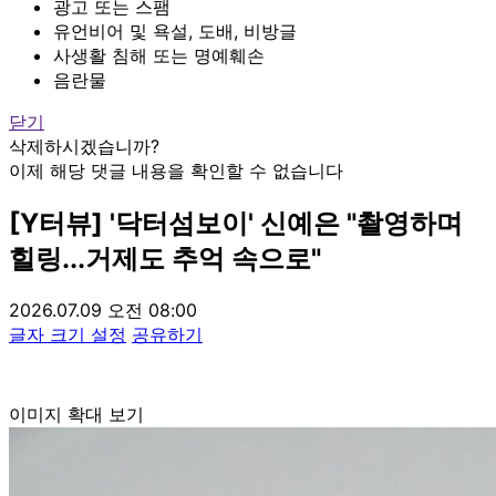
광고 또는 스팸
유언비어 및 욕설, 도배, 비방글
사생활 침해 또는 명예훼손
음란물
닫기
삭제하시겠습니까?
이제 해당 댓글 내용을 확인할 수 없습니다
[Y터뷰] '닥터섬보이' 신예은 "촬영하며
힐링...거제도 추억 속으로"
2026.07.09 오전 08:00
글자 크기 설정
공유하기
이미지 확대 보기