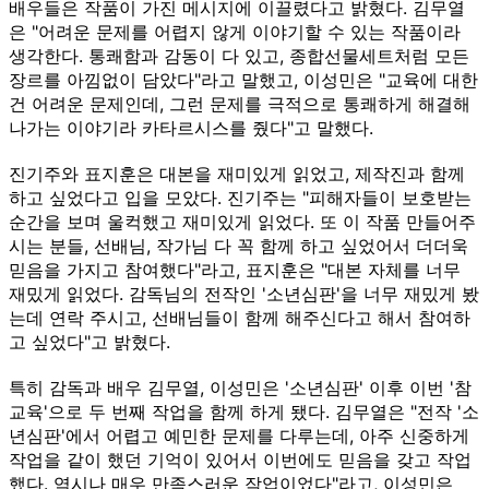
배우들은 작품이 가진 메시지에 이끌렸다고 밝혔다. 김무열
은 "어려운 문제를 어렵지 않게 이야기할 수 있는 작품이라
생각한다. 통쾌함과 감동이 다 있고, 종합선물세트처럼 모든
장르를 아낌없이 담았다"라고 말했고, 이성민은 "교육에 대한
건 어려운 문제인데, 그런 문제를 극적으로 통쾌하게 해결해
나가는 이야기라 카타르시스를 줬다"고 말했다.
진기주와 표지훈은 대본을 재미있게 읽었고, 제작진과 함께
하고 싶었다고 입을 모았다. 진기주는 "피해자들이 보호받는
순간을 보며 울컥했고 재미있게 읽었다. 또 이 작품 만들어주
시는 분들, 선배님, 작가님 다 꼭 함께 하고 싶었어서 더더욱
믿음을 가지고 참여했다"라고, 표지훈은 "대본 자체를 너무
재밌게 읽었다. 감독님의 전작인 '소년심판'을 너무 재밌게 봤
는데 연락 주시고, 선배님들이 함께 해주신다고 해서 참여하
고 싶었다"고 밝혔다.
특히 감독과 배우 김무열, 이성민은 '소년심판' 이후 이번 '참
교육'으로 두 번째 작업을 함께 하게 됐다. 김무열은 "전작 '소
년심판'에서 어렵고 예민한 문제를 다루는데, 아주 신중하게
작업을 같이 했던 기억이 있어서 이번에도 믿음을 갖고 작업
했다. 역시나 매우 만족스러운 작업이었다"라고, 이성민은