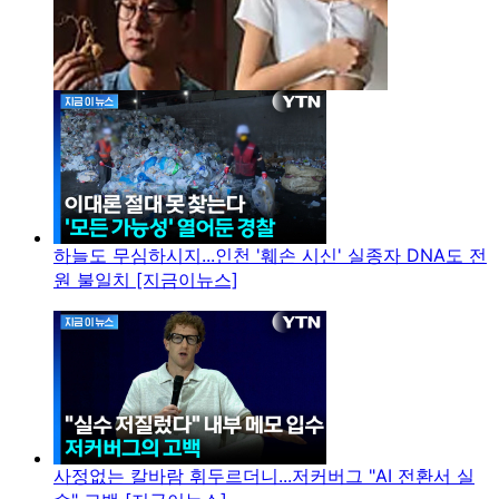
하늘도 무심하시지...인천 '훼손 시신' 실종자 DNA도 전
원 불일치 [지금이뉴스]
사정없는 칼바람 휘두르더니...저커버그 "AI 전환서 실