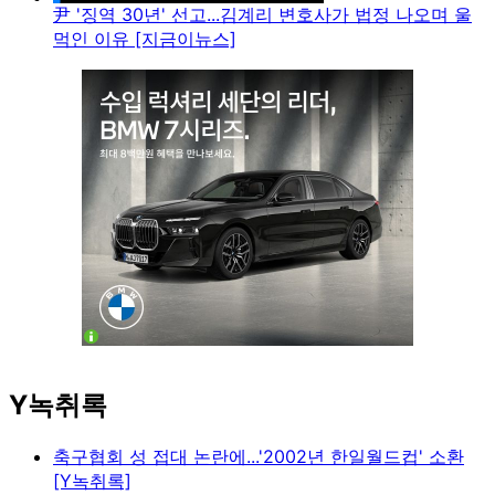
尹 '징역 30년' 선고...김계리 변호사가 법정 나오며 울
먹인 이유 [지금이뉴스]
Y녹취록
축구협회 성 접대 논란에...'2002년 한일월드컵' 소환
[Y녹취록]