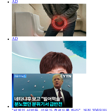
"세계의 선박들, 석유가 흐르도록 하라"...개전 106일만