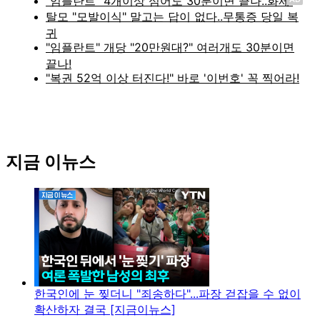
지금 이뉴스
한국인에 눈 찢더니 "죄송하다"...파장 걷잡을 수 없이
확산하자 결국 [지금이뉴스]