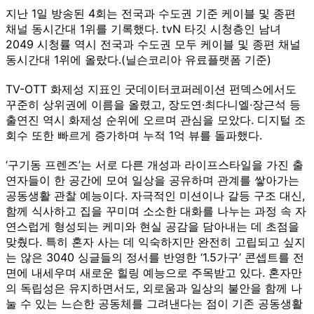
지난 1일 방송된 4회는 전국과 수도권 기준 케이블 및 종편
채널 동시간대 1위를 기록했다. tvN 타깃 시청층인 남녀
2049 시청률 역시 전국과 수도권 모두 케이블 및 종편 채널
동시간대 1위에 올랐다.(닐슨코리아 유료플랫폼 기준)
TV-OTT 화제성 지표인 굿데이터코퍼레이션 펀덱스에서도
꾸준히 상위권에 이름을 올렸고, 장도연·최다니엘·장근석 등
출연진 역시 화제성 순위에 오르며 관심을 모았다. 디지털 조
회수 또한 빠르게 증가하며 누적 1억 뷰를 돌파했다.
‘구기동 프렌즈’는 서로 다른 개성과 라이프스타일을 가진 출
연자들이 한 공간에 모여 일상을 공유하며 관계를 쌓아가는
공동생활 관찰 예능이다. 자극적인 미션이나 갈등 구조 대신,
함께 식사하고 집을 꾸미며 소소한 대화를 나누는 과정 속 자
연스럽게 형성되는 케미와 현실 공감을 담아내는 데 초점을
맞췄다. 특히 혼자 사는 데 익숙하지만 완전히 고립되고 싶지
는 않은 3040 싱글들의 정서를 반영한 ‘1.5가구’ 콘셉트를 전
면에 내세우며 새로운 힐링 예능으로 주목받고 있다. 혼자만
의 독립성은 유지하면서도, 외로움과 일상의 불안을 함께 나
눌 수 있는 느슨한 공동체를 그려낸다는 점이 기존 공동생활