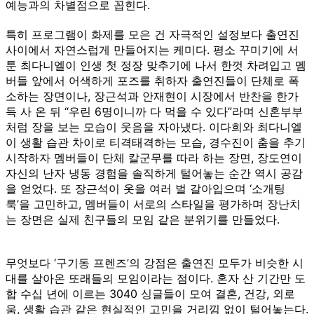
예능과의 차별점으로 꼽힌다.
특히 프로그램이 화제를 모은 건 자극적인 설정보다 출연진
사이에서 자연스럽게 만들어지는 케미다. 평소 꾸미기에 서
툰 최다니엘이 인생 첫 정장 맞추기에 나서 한껏 차려입고 멤
버들 앞에서 어색하게 포즈를 취하자 출연진들이 단체로 폭
소하는 장면이나, 장근석과 안재현이 시장에서 반찬을 한가
득 사 온 뒤 “우린 6명이니까 다 먹을 수 있다”라며 신혼부부
처럼 장을 보는 모습이 웃음을 자아냈다. 이다희와 최다니엘
이 생활 습관 차이로 티격태격하는 모습, 경수진이 춤을 추기
시작하자 멤버들이 단체 칼군무를 따라 하는 장면, 장도연이
자신의 난자 냉동 경험을 솔직하게 털어놓는 순간 역시 공감
을 얻었다. 또 장근석이 옷을 여러 벌 갈아입으며 ‘소개팅
룩’을 고민하고, 멤버들이 서로의 스타일을 평가하며 장난치
는 장면은 실제 친구들의 모임 같은 분위기를 만들었다.
무엇보다 ‘구기동 프렌즈’의 강점은 출연진 모두가 비슷한 시
대를 살아온 또래들의 모임이라는 점이다. 혼자 산 기간만 도
합 수십 년에 이르는 3040 싱글들이 모여 결혼, 건강, 외로
움, 생활 습관 같은 현실적인 고민을 거리낌 없이 털어놓는다.