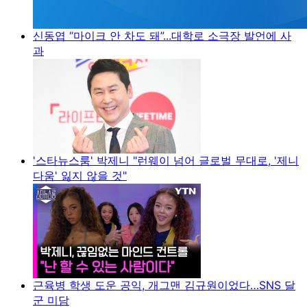
신동엽 “마이크 안 차도 돼”...대학로 소극장 발언에 사
과
'스타뉴스룸' 박제니 "런웨이 넘어 글로벌 무대로, '제니
다움' 잃지 않을 것"
근육병 학생 도운 공익, 개그맨 김규원이었다…SNS 달
군 미담