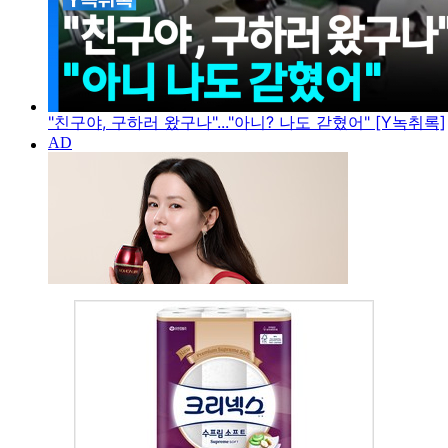
"친구야, 구하러 왔구나"..."아니? 나도 갇혔어" [Y녹취록]