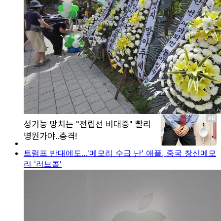
트럼프 반대에도…'메모리 수급 난' 애플, 중국 창신메모
리 '러브콜'