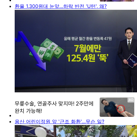
환율 1,300원대 눈앞…하락 반전 'U턴', 왜?
용산 어린이정원 앞 '근조 화환'…무슨 일?