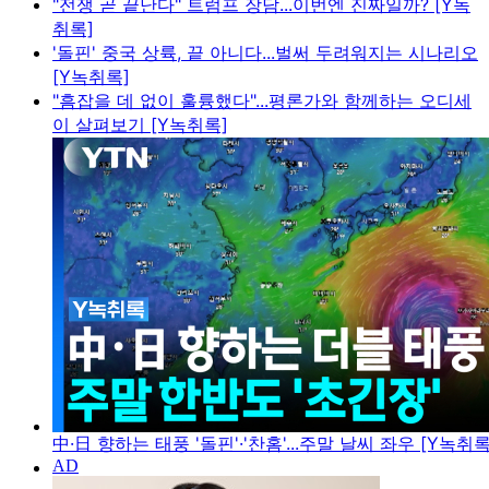
"전쟁 곧 끝난다" 트럼프 장담...이번엔 진짜일까? [Y녹
취록]
'돌핀' 중국 상륙, 끝 아니다...벌써 두려워지는 시나리오
[Y녹취록]
"흠잡을 데 없이 훌륭했다"...평론가와 함께하는 오디세
이 살펴보기 [Y녹취록]
中·日 향하는 태풍 '돌핀'·'찬홈'...주말 날씨 좌우 [Y녹취록