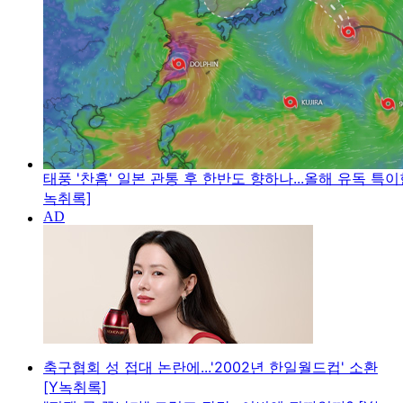
태풍 '찬홈' 일본 관통 후 한반도 향하나...올해 유독 특이
녹취록]
축구협회 성 접대 논란에...'2002년 한일월드컵' 소환
[Y녹취록]