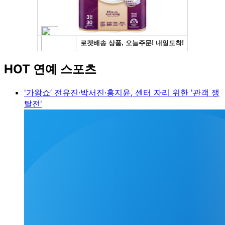
HOT 연예 스포츠
'가왕쇼’ 전유진·박서진·홍지윤, 센터 자리 위한 '관객 쟁
탈전'