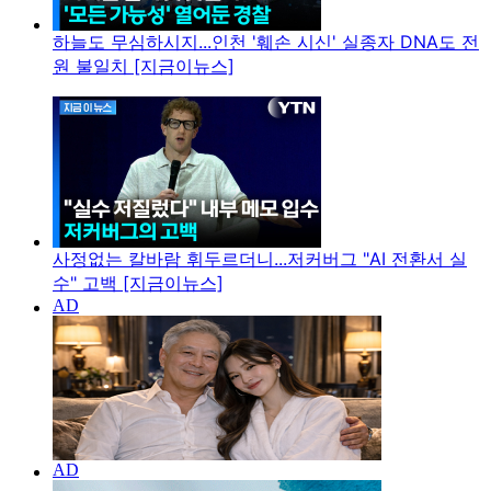
하늘도 무심하시지...인천 '훼손 시신' 실종자 DNA도 전
원 불일치 [지금이뉴스]
사정없는 칼바람 휘두르더니...저커버그 "AI 전환서 실
수" 고백 [지금이뉴스]