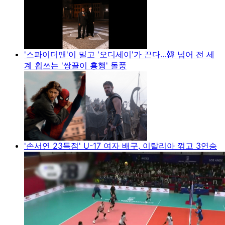
'스파이더맨'이 밀고 '오디세이'가 끈다…韓 넘어 전 세
계 휩쓰는 '쌍끌이 흥행' 돌풍
'손서연 23득점' U-17 여자 배구, 이탈리아 꺾고 3연승