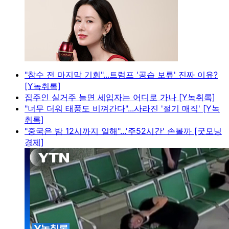
"참수 전 마지막 기회"...트럼프 '공습 보류' 진짜 이유?
[Y녹취록]
집주인 실거주 늘면 세입자는 어디로 가나 [Y녹취록]
"너무 더워 태풍도 비껴간다"...사라진 '절기 매직' [Y녹
취록]
"중국은 밤 12시까지 일해"...'주52시간' 손볼까 [굿모닝
경제]