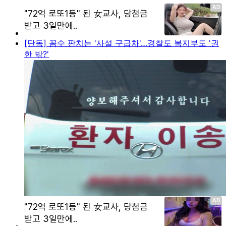
[단독] 꼼수 판치는 '사설 구급차'…경찰도 복지부도 '권
한 밖?'