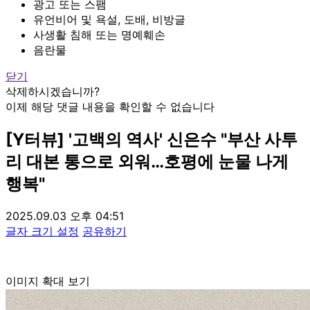
광고 또는 스팸
유언비어 및 욕설, 도배, 비방글
사생활 침해 또는 명예훼손
음란물
닫기
삭제하시겠습니까?
이제 해당 댓글 내용을 확인할 수 없습니다
[Y터뷰] '고백의 역사' 신은수 "부산 사투
리 대본 통으로 외워…호평에 눈물 나게
행복"
2025.09.03 오후 04:51
글자 크기 설정
공유하기
이미지 확대 보기