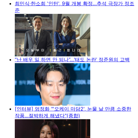
최민식·한소희 '인턴', 9월 개봉 확정…추석 극장가 정조
준
“난 배우 일 하면 안 되나”…‘태도 논란’ 정준원의 고백
[인터뷰] 엄정화 "'오케이 마담2', 눈물 날 만큼 소중한
작품…절박하게 해냈다"(종합)