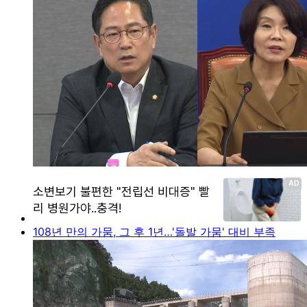
108년 만의 가뭄, 그 후 1년…'돌발 가뭄' 대비 부족