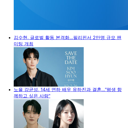
김수현, 글로벌 활동 본격화…필리핀서 2만명 규모 팬
미팅 개최
노을 강균성, 14세 연하 배우 유하진과 결혼…"평생 함
께하고 싶은 사람"