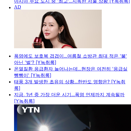
아시아 주요 도시 중 '최고'...지독한 서울 상황 [Y녹취록]
폭염에도 보호복 겹겹이...여름철 소방관 최대 적은 '불'
아닌 '벌'? [Y녹취록]
온열질환 응급환자 늘어나는데...현장은 여전히 '응급실
뺑뺑이' [Y녹취록]
태풍 3개 발생한 초유의 상황...한반도 영향은? [Y녹취
록]
지금, 1년 중 가장 더운 시기...폭염 언제까지 계속될까
[Y녹취록]