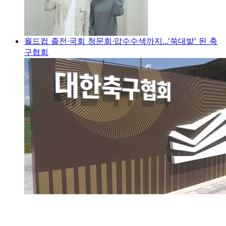
월드컵 졸전·국회 청문회·압수수색까지...'쑥대밭' 된 축
구협회