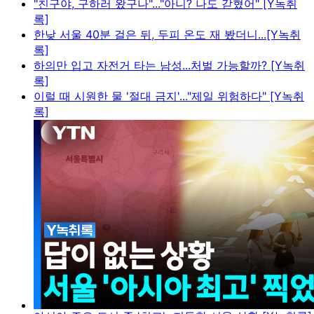
"친구야, 구하러 왔구나"..."아니? 나도 갇혔어" [Y녹취
록]
한낮 서울 40분 걸은 뒤, 두피 온도 재 봤더니...[Y녹취
록]
하의만 입고 자전거 타는 남성...처벌 가능할까? [Y녹취
록]
이럴 때 시원한 물 '절대 금지'..."제일 위험하다" [Y녹취
록]