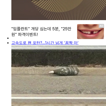
고속도로 왠 포탄?…1시간 넘게 '꼼짝 마'