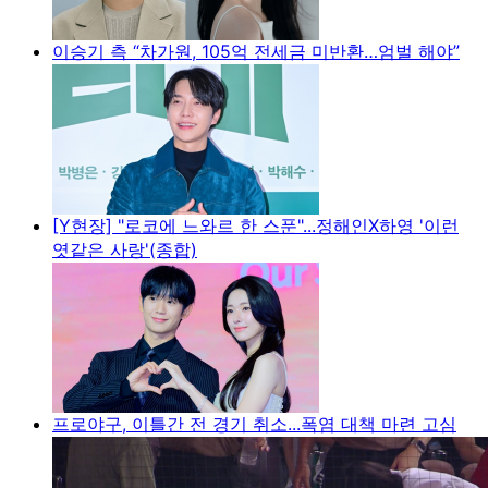
이승기 측 “차가원, 105억 전세금 미반환…엄벌 해야”
[Y현장] "로코에 느와르 한 스푼"...정해인X하영 '이런
엿같은 사랑'(종합)
프로야구, 이틀간 전 경기 취소...폭염 대책 마련 고심