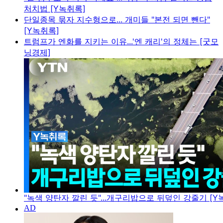
처치법 [Y녹취록]
단일종목 묶자 지수형으로... 개미들 "본전 되면 뺀다"
[Y녹취록]
트럼프가 엔화를 지키는 이유...'엔 캐리'의 정체는 [굿모
닝경제]
"녹색 양탄자 깔린 듯"...개구리밥으로 뒤덮인 강줄기 [Y