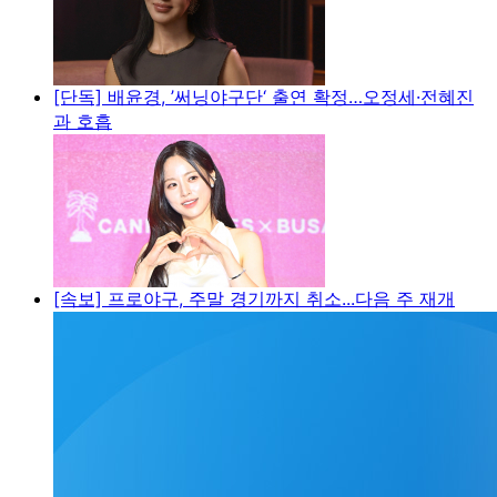
[단독] 배윤경, ’써닝야구단‘ 출연 확정…오정세·전혜진
과 호흡
[속보] 프로야구, 주말 경기까지 취소...다음 주 재개