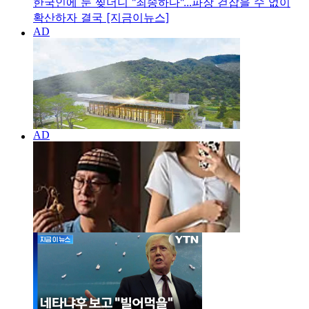
한국인에 눈 찢더니 "죄송하다"...파장 걷잡을 수 없이
확산하자 결국 [지금이뉴스]