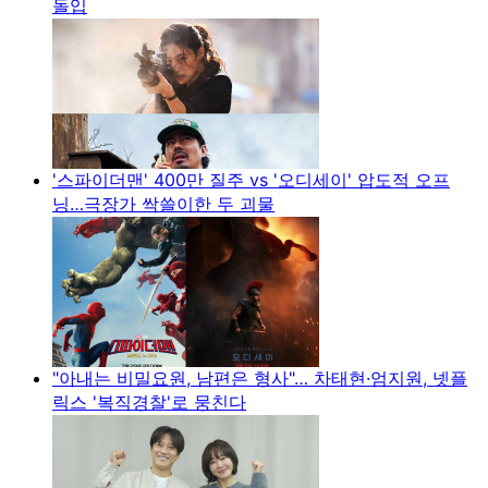
돌입
'스파이더맨' 400만 질주 vs '오디세이' 압도적 오프
닝…극장가 싹쓸이한 두 괴물
"아내는 비밀요원, 남편은 형사"… 차태현·엄지원, 넷플
릭스 '복직경찰'로 뭉친다