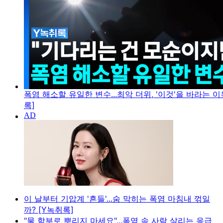
폭염 해소할 유일한 변수...최악 더위, '이것'을 바라는 이
록]
이 날부터 기압계 '흔들'...숨 막히는 폭염 마침내 꺾일
까? [Y녹취록]
"물 함부로 뿌리지 마세요"...폭염 속 사람 살리는 응급