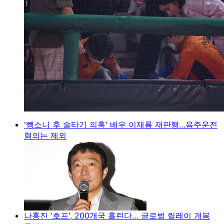
'뺑소니 후 술타기 의혹' 배우 이재룡 재판행…음주운전
혐의는 제외
나홍진 '호프', 200개국 홀린다… 글로벌 릴레이 개봉