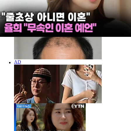
사정없는 칼바람 휘두르더니...저커버그 "AI 전환서 실
수" 고백 [지금이뉴스]