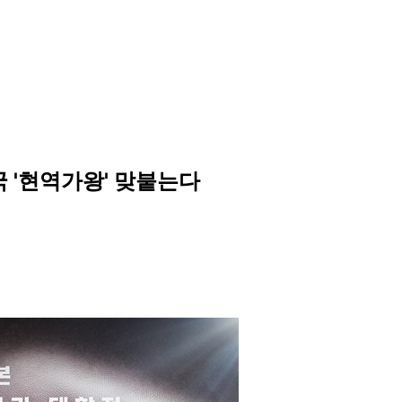
국 '현역가왕' 맞붙는다