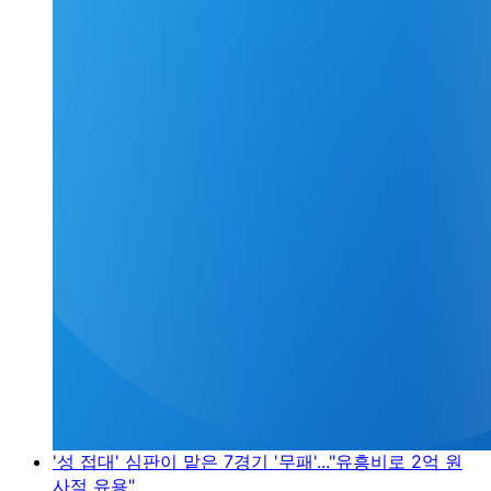
'성 접대' 심판이 맡은 7경기 '무패'..."유흥비로 2억 원
사적 유용"