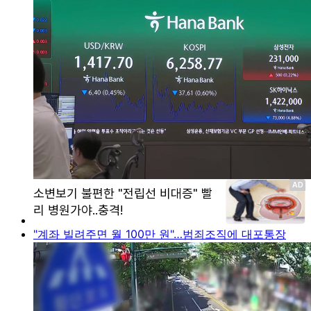
"계좌 빌려주면 월 100만 원"…범죄조직에 대포통장