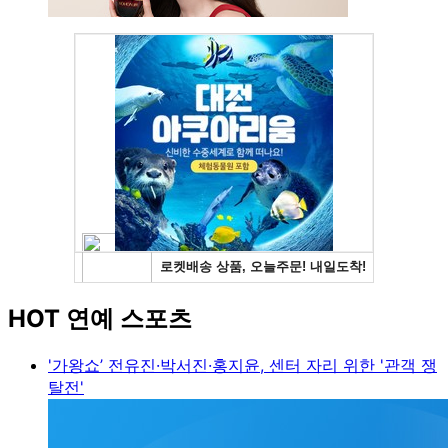
HOT 연예 스포츠
'가왕쇼’ 전유진·박서진·홍지윤, 센터 자리 위한 '관객 쟁
탈전'