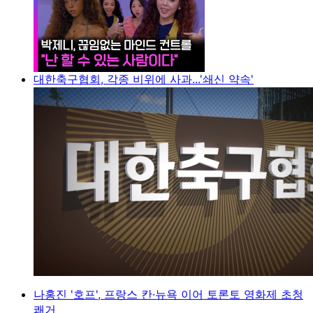
대한축구협회, 각종 비위에 사과...'쇄신 약속'
나홍진 '호프', 프랑스 칸·뉴욕 이어 토론토 영화제 초청
쾌거