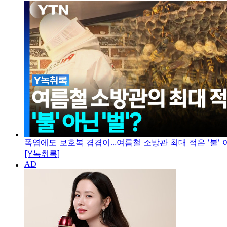
폭염에도 보호복 겹겹이...여름철 소방관 최대 적은 '불' 아
[Y녹취록]