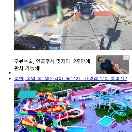
북한, 폭염 속 '원산갈마' 띄우기…관광객 유치 총력전?