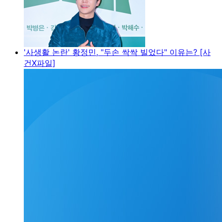
'사생활 논란' 황정민, "두손 싹싹 빌었다" 이유는? [사
건X파일]