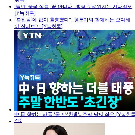
'돌핀' 중국 상륙, 끝 아니다...벌써 두려워지는 시나리오
[Y녹취록]
"흠잡을 데 없이 훌륭했다"...평론가와 함께하는 오디세
이 살펴보기 [Y녹취록]
中·日 향하는 태풍 '돌핀'·'찬홈'...주말 날씨 좌우 [Y녹취록