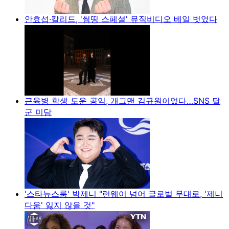
안효섭·칼리드, '썸띵 스페셜' 뮤직비디오 베일 벗었다
근육병 학생 도운 공익, 개그맨 김규원이었다…SNS 달
군 미담
'스타뉴스룸' 박제니 "런웨이 넘어 글로벌 무대로, '제니
다움' 잃지 않을 것"