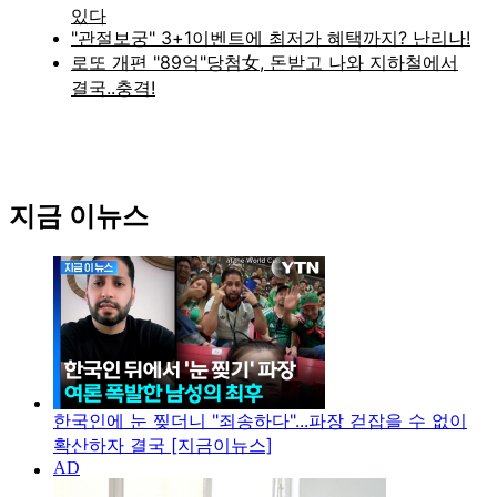
지금 이뉴스
한국인에 눈 찢더니 "죄송하다"...파장 걷잡을 수 없이
확산하자 결국 [지금이뉴스]