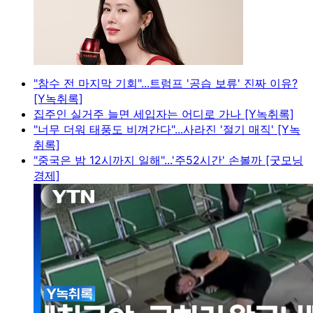
"참수 전 마지막 기회"...트럼프 '공습 보류' 진짜 이유?
[Y녹취록]
집주인 실거주 늘면 세입자는 어디로 가나 [Y녹취록]
"너무 더워 태풍도 비껴간다"...사라진 '절기 매직' [Y녹
취록]
"중국은 밤 12시까지 일해"...'주52시간' 손볼까 [굿모닝
경제]