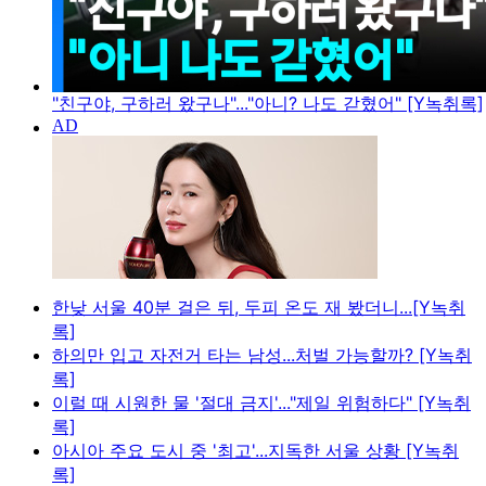
"친구야, 구하러 왔구나"..."아니? 나도 갇혔어" [Y녹취록]
한낮 서울 40분 걸은 뒤, 두피 온도 재 봤더니...[Y녹취
록]
하의만 입고 자전거 타는 남성...처벌 가능할까? [Y녹취
록]
이럴 때 시원한 물 '절대 금지'..."제일 위험하다" [Y녹취
록]
아시아 주요 도시 중 '최고'...지독한 서울 상황 [Y녹취
록]