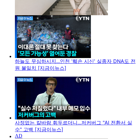
하늘도 무심하시지...인천 '훼손 시신' 실종자 DNA도 전
원 불일치 [지금이뉴스]
사정없는 칼바람 휘두르더니...저커버그 "AI 전환서 실
수" 고백 [지금이뉴스]