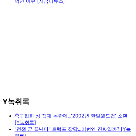
먹인 이유 [지금이뉴스]
Y녹취록
축구협회 성 접대 논란에...'2002년 한일월드컵' 소환
[Y녹취록]
"전쟁 곧 끝난다" 트럼프 장담...이번엔 진짜일까? [Y녹
취록]