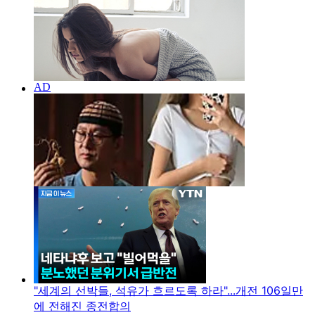
"세계의 선박들, 석유가 흐르도록 하라"...개전 106일만
에 전해진 종전합의