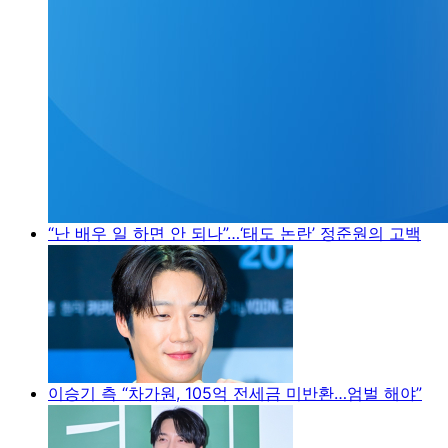
“난 배우 일 하면 안 되나”…‘태도 논란’ 정준원의 고백
이승기 측 “차가원, 105억 전세금 미반환…엄벌 해야”