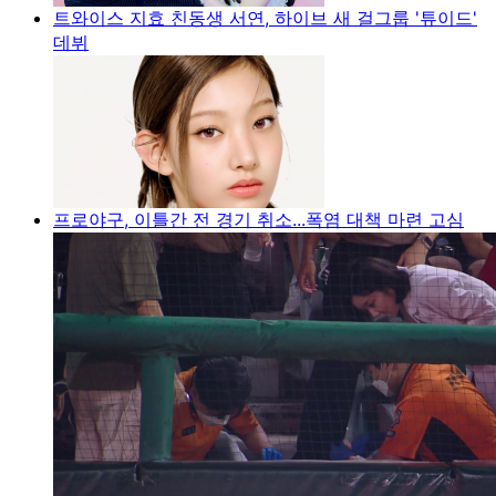
트와이스 지효 친동생 서연, 하이브 새 걸그룹 '튜이드'
데뷔
프로야구, 이틀간 전 경기 취소...폭염 대책 마련 고심