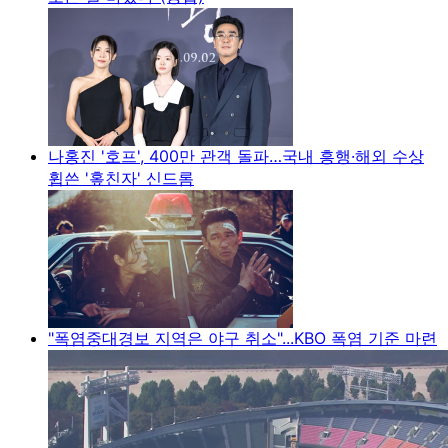
나홍진 '호프', 400만 관객 돌파…국내 흥행·해외 수상
휩쓴 '홒친자' 신드롬
"폭염중대경보 지역은 야구 취소"...KBO 폭염 기준 마련