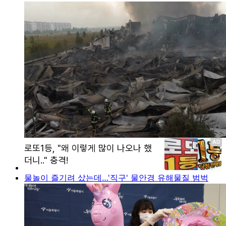
물놀이 즐기려 샀는데…'직구' 물안경 유해물질 범벅