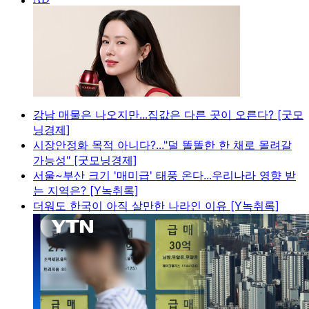
강남 매물은 나오지만...집값은 다른 곳이 오른다? [굿모
닝경제]
시장안정화 목적 아니다?..."덜 똘똘한 한 채로 몰려갈
가능성" [굿모닝경제]
서울~부산 크기 '매미급' 태풍 온다...우리나라 영향 받
는 지역은? [Y녹취록]
더워도 한국이 아직 살만한 나라인 이유 [Y녹취록]