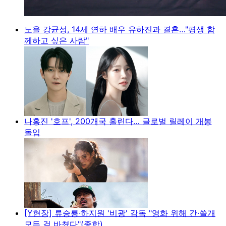
노을 강균성, 14세 연하 배우 유하진과 결혼…"평생 함
께하고 싶은 사람"
나홍진 '호프', 200개국 홀린다… 글로벌 릴레이 개봉
돌입
[Y현장] 류승룡·하지원 '비광' 감독 "영화 위해 간·쓸개
모든 걸 바쳤다"(종합)