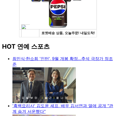
HOT 연예 스포츠
최민식·한소희 '인턴', 9월 개봉 확정…추석 극장가 정조
준
'흑백요리사' 김도윤 셰프, 배우 김서연과 열애 공개 "관
계 숨겨 서운했다"