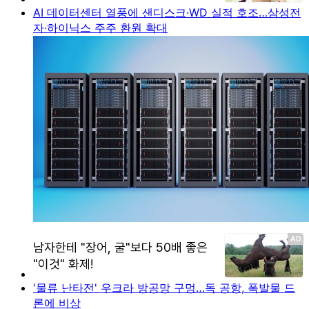
AI 데이터센터 열풍에 샌디스크·WD 실적 호조…삼성전
자·하이닉스 주주 환원 확대
'물류 난타전' 우크라 방공망 구멍…독 공항, 폭발물 드
론에 비상