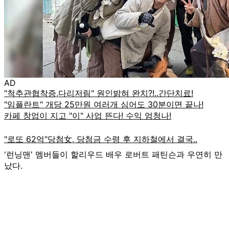
AD
'런닝맨' 멤버들이 할리우드 배우 로버트 패틴슨과 우연히 만
났다.