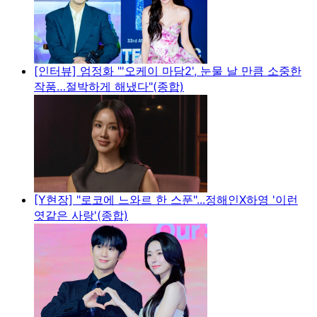
[인터뷰] 엄정화 "'오케이 마담2', 눈물 날 만큼 소중한
작품…절박하게 해냈다"(종합)
[Y현장] "로코에 느와르 한 스푼"...정해인X하영 '이런
엿같은 사랑'(종합)