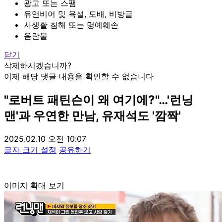
광고 또는 스팸
유언비어 및 욕설, 도배, 비방글
사생활 침해 또는 명예훼손
음란물
닫기
삭제하시겠습니까?
이제 해당 댓글 내용을 확인할 수 없습니다
"로버트 패틴슨이 왜 여기에?"…'런닝
맨'과 우연한 만남, 유재석도 '깜짝'
2025.02.10 오전 10:07
글자 크기 설정
공유하기
이미지 확대 보기