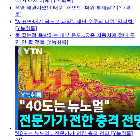
담(?) 던진 이유 [Y녹취록]
폭염 해결사였던 태풍...이번엔 '더위 부채질'? [Y녹취
록]
"지표면·대기 극도로 과열"...재난 수준의 더위 '일상화'
[Y녹취록]
물 끓는점 육박하는 내부 온도...요즘 자동차에 절대 두
면 안 될 것들 [Y녹취록]
"40도는 뉴노멀"...전문가가 전한 충격 전망 [Y녹취록]