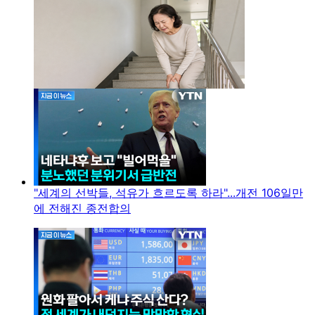
"세계의 선박들, 석유가 흐르도록 하라"...개전 106일만
에 전해진 종전합의