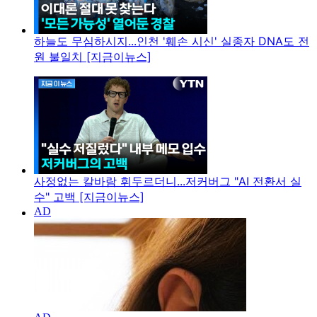
하늘도 무심하시지...인천 '훼손 시신' 실종자 DNA도 전
원 불일치 [지금이뉴스]
사정없는 칼바람 휘두르더니...저커버그 "AI 전환서 실
수" 고백 [지금이뉴스]