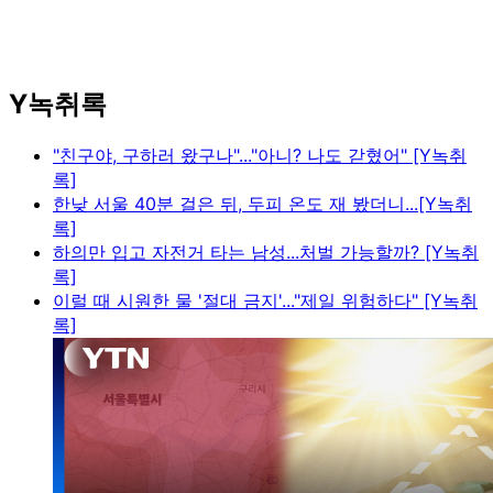
Y녹취록
"친구야, 구하러 왔구나"..."아니? 나도 갇혔어" [Y녹취
록]
한낮 서울 40분 걸은 뒤, 두피 온도 재 봤더니...[Y녹취
록]
하의만 입고 자전거 타는 남성...처벌 가능할까? [Y녹취
록]
이럴 때 시원한 물 '절대 금지'..."제일 위험하다" [Y녹취
록]