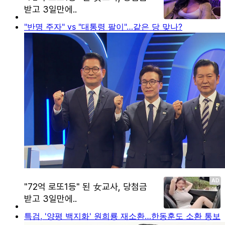
"반명 주자" vs "대통령 팔이"…같은 당 맞나?
특검, '양평 백지화' 원희룡 재소환…한동훈도 소환 통보