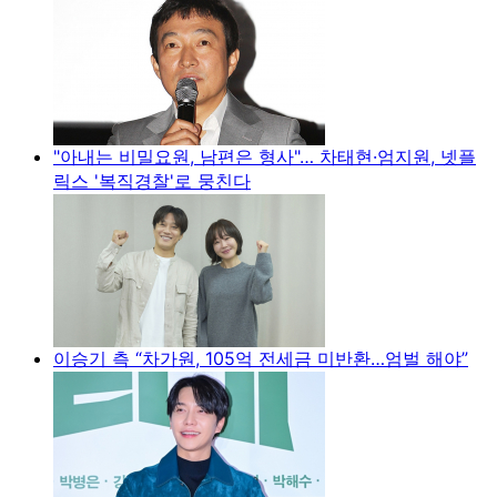
"아내는 비밀요원, 남편은 형사"… 차태현·엄지원, 넷플
릭스 '복직경찰'로 뭉친다
이승기 측 “차가원, 105억 전세금 미반환…엄벌 해야”