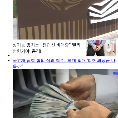
국고채 담합 혐의 심의 착수…역대 최대 15조 과징금 나
올까?