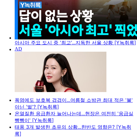
아시아 주요 도시 중 '최고'...지독한 서울 상황 [Y녹취록]
폭염에도 보호복 겹겹이...여름철 소방관 최대 적은 '불'
아닌 '벌'? [Y녹취록]
온열질환 응급환자 늘어나는데...현장은 여전히 '응급실
뺑뺑이' [Y녹취록]
태풍 3개 발생한 초유의 상황...한반도 영향은? [Y녹취
록]