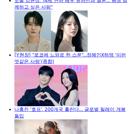
노을 강균성, 14세 연하 배우 유하진과 결혼…"평생 함
께하고 싶은 사람"
[Y현장] "로코에 느와르 한 스푼"...정해인X하영 '이런
엿같은 사랑'(종합)
나홍진 '호프', 200개국 홀린다… 글로벌 릴레이 개봉
돌입