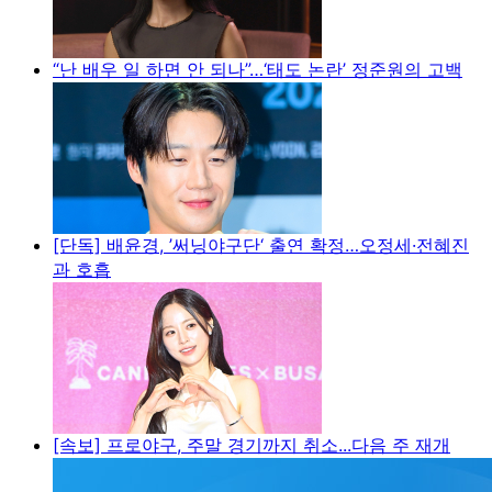
“난 배우 일 하면 안 되나”…‘태도 논란’ 정준원의 고백
[단독] 배윤경, ’써닝야구단‘ 출연 확정…오정세·전혜진
과 호흡
[속보] 프로야구, 주말 경기까지 취소...다음 주 재개