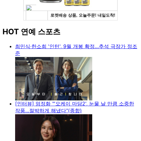
HOT 연예 스포츠
최민식·한소희 '인턴', 9월 개봉 확정…추석 극장가 정조
준
[인터뷰] 엄정화 "'오케이 마담2', 눈물 날 만큼 소중한
작품…절박하게 해냈다"(종합)