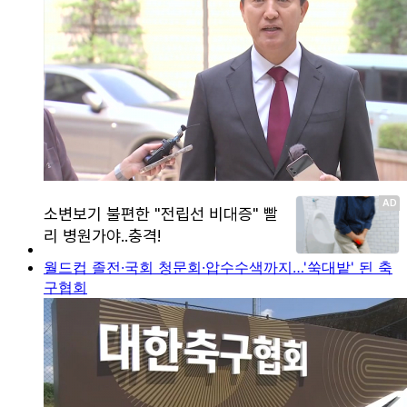
월드컵 졸전·국회 청문회·압수수색까지…'쑥대밭' 된 축
구협회