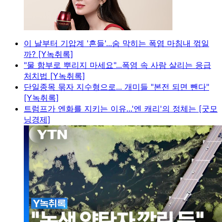
이 날부터 기압계 '흔들'...숨 막히는 폭염 마침내 꺾일
까? [Y녹취록]
"물 함부로 뿌리지 마세요"...폭염 속 사람 살리는 응급
처치법 [Y녹취록]
단일종목 묶자 지수형으로... 개미들 "본전 되면 뺀다"
[Y녹취록]
트럼프가 엔화를 지키는 이유...'엔 캐리'의 정체는 [굿모
닝경제]