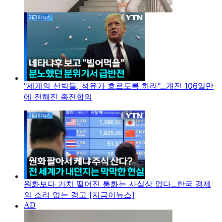
"세계의 선박들, 석유가 흐르도록 하라"...개전 106일만
에 전해진 종전합의
원화보다 가치 떨어진 통화는 사실상 없다...한국 경제
의 소리 없는 경고 [지금이뉴스]