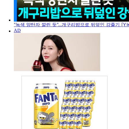
"녹색 양탄자 깔린 듯"...개구리밥으로 뒤덮인 강줄기 [Y