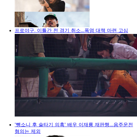
프로야구, 이틀간 전 경기 취소...폭염 대책 마련 고심
'뺑소니 후 술타기 의혹' 배우 이재룡 재판행…음주운전
혐의는 제외