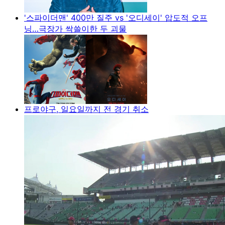
'스파이더맨' 400만 질주 vs '오디세이' 압도적 오프
닝…극장가 싹쓸이한 두 괴물
프로야구, 일요일까지 전 경기 취소