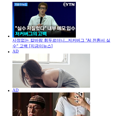
사정없는 칼바람 휘두르더니...저커버그 "AI 전환서 실
수" 고백 [지금이뉴스]