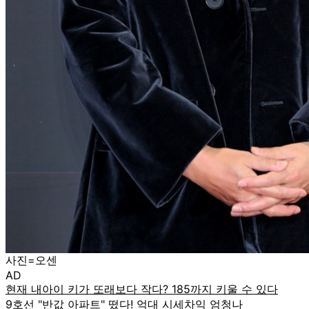
사진=오센
AD