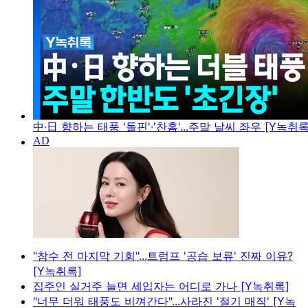
中·日 향하는 태풍 '돌핀'·'찬홈'...주말 날씨 좌우 [Y녹취록
"참수 전 마지막 기회"...트럼프 '공습 보류' 진짜 이유?
[Y녹취록]
집주인 실거주 늘면 세입자는 어디로 가나 [Y녹취록]
"너무 더워 태풍도 비껴간다"...사라진 '절기 매직' [Y녹