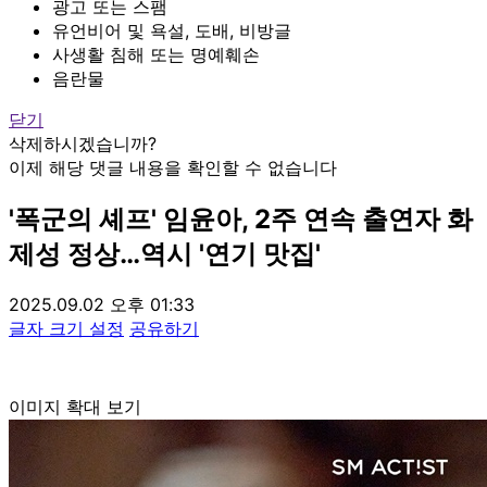
광고 또는 스팸
유언비어 및 욕설, 도배, 비방글
사생활 침해 또는 명예훼손
음란물
닫기
삭제하시겠습니까?
이제 해당 댓글 내용을 확인할 수 없습니다
'폭군의 셰프' 임윤아, 2주 연속 출연자 화
제성 정상…역시 '연기 맛집'
2025.09.02 오후 01:33
글자 크기 설정
공유하기
이미지 확대 보기