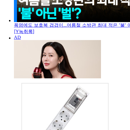
폭염에도 보호복 겹겹이...여름철 소방관 최대 적은 '불' 아
[Y녹취록]