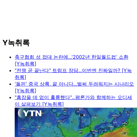
Y녹취록
축구협회 성 접대 논란에...'2002년 한일월드컵' 소환
[Y녹취록]
"전쟁 곧 끝난다" 트럼프 장담...이번엔 진짜일까? [Y녹
취록]
'돌핀' 중국 상륙, 끝 아니다...벌써 두려워지는 시나리오
[Y녹취록]
"흠잡을 데 없이 훌륭했다"...평론가와 함께하는 오디세
이 살펴보기 [Y녹취록]