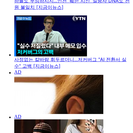
하늘도 무심하시지...인천 '훼손 시신' 실종자 DNA도 전
원 불일치 [지금이뉴스]
사정없는 칼바람 휘두르더니...저커버그 "AI 전환서 실
수" 고백 [지금이뉴스]