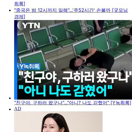
취록]
"중국은 밤 12시까지 일해"...'주52시간' 손볼까 [굿모닝
경제]
"친구야, 구하러 왔구나"..."아니? 나도 갇혔어" [Y녹취록]