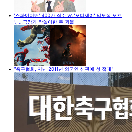
'스파이더맨' 400만 질주 vs '오디세이' 압도적 오프
닝…극장가 싹쓸이한 두 괴물
"축구협회, 지난 2011년 외국인 심판에 성 접대"