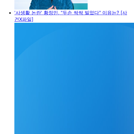
'사생활 논란' 황정민, "두손 싹싹 빌었다" 이유는? [사
건X파일]