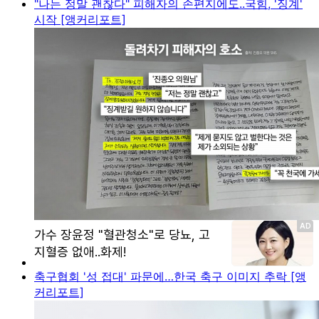
"나는 정말 괜찮다" 피해자의 손편지에도..국힘, '징계'
시작 [앵커리포트]
축구협회 '성 접대' 파문에…한국 축구 이미지 추락 [앵
커리포트]