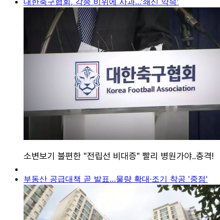
대한축구협회, 각종 비위에 사과…'쇄신 약속'
부동산 공급대책 곧 발표…물량 확대·조기 착공 '중점'