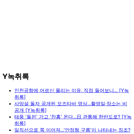
Y녹취록
인천공항에 어르신 몰리는 이유, 직접 들어보니... [Y녹
취록]
사망설 돌자 공개된 모즈타바 영상...촬영일·장소는 비
공개 [Y녹취록]
태풍 '돌핀' 가고 '찬홈' 온다...日 관통해 한반도로? [Y녹
취록]
일직선으로 쭉 이어져...'안정형 구름'이 나타내는 징조?