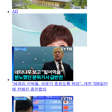
"세계의 선박들, 석유가 흐르도록 하라"...개전 106일만
에 전해진 종전합의