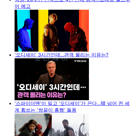
어 예고
'오디세이' 3시간인데...관객 몰리는 이유는?
'스파이더맨'이 밀고 '오디세이'가 끈다…韓 넘어 전 세
계 휩쓰는 '쌍끌이 흥행' 돌풍