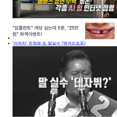
'아차차' 정청래 또 말실수 [앵커리포트]