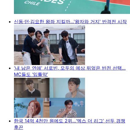
신동·던·김요한 왕좌 지킬까…'왕자와 거지' 반격전 시작
'내 남은 연애' 서로빈, 모두의 예상 뒤엎은 반전 선택…
MC들도 ‘입틀막’
한국 14억 4천만 원에도 2위…‘엑스 더 리그’ 선두 경쟁
후끈