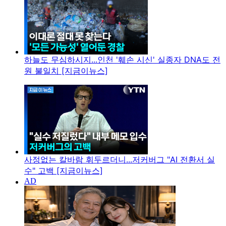
하늘도 무심하시지...인천 '훼손 시신' 실종자 DNA도 전
원 불일치 [지금이뉴스]
사정없는 칼바람 휘두르더니...저커버그 "AI 전환서 실
수" 고백 [지금이뉴스]