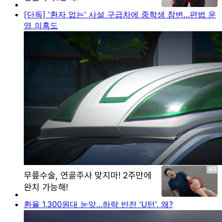
[단독] '환자 없는' 사설 구급차에 중학생 참변…편법 운
영 의혹도
환율 1,300원대 눈앞…하락 반전 'U턴', 왜?