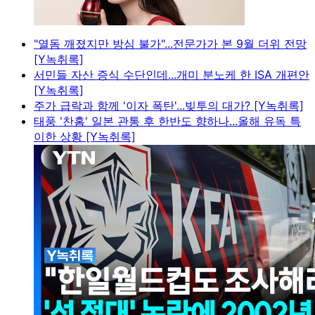
"열돔 깨졌지만 방심 불가"...전문가가 본 9월 더위 전망
[Y녹취록]
서민들 자산 증식 수단인데...개미 분노케 한 ISA 개편안
[Y녹취록]
주가 급락과 함께 '이자 폭탄'...빚투의 대가? [Y녹취록]
태풍 '찬홈' 일본 관통 후 한반도 향하나...올해 유독 특
이한 상황 [Y녹취록]