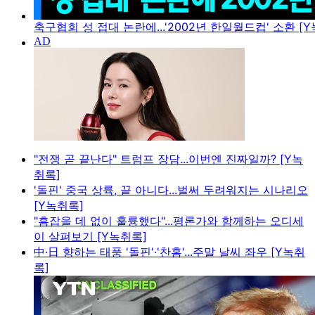
축구협회 성 접대 논란에...'2002년 한일월드컵' 소환 [
"전쟁 곧 끝난다" 트럼프 장담...이번엔 진짜일까? [Y녹
취록]
'돌핀' 중국 상륙, 끝 아니다...벌써 두려워지는 시나리오
[Y녹취록]
"흠잡을 데 없이 훌륭했다"...평론가와 함께하는 오디세
이 살펴보기 [Y녹취록]
中·日 향하는 태풍 '돌핀'·'찬홈'...주말 날씨 좌우 [Y녹취
록]