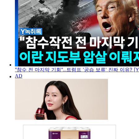
"참수 전 마지막 기회"...트럼프 '공습 보류' 진짜 이유? [