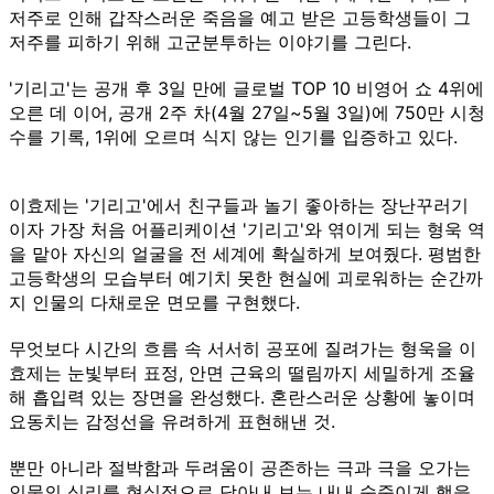
저주로 인해 갑작스러운 죽음을 예고 받은 고등학생들이 그
저주를 피하기 위해 고군분투하는 이야기를 그린다.
'기리고'는 공개 후 3일 만에 글로벌 TOP 10 비영어 쇼 4위에
오른 데 이어, 공개 2주 차(4월 27일~5월 3일)에 750만 시청
수를 기록, 1위에 오르며 식지 않는 인기를 입증하고 있다.
이효제는 '기리고'에서 친구들과 놀기 좋아하는 장난꾸러기
이자 가장 처음 어플리케이션 '기리고'와 엮이게 되는 형욱 역
을 맡아 자신의 얼굴을 전 세계에 확실하게 보여줬다. 평범한
고등학생의 모습부터 예기치 못한 현실에 괴로워하는 순간까
지 인물의 다채로운 면모를 구현했다.
무엇보다 시간의 흐름 속 서서히 공포에 질려가는 형욱을 이
효제는 눈빛부터 표정, 안면 근육의 떨림까지 세밀하게 조율
해 흡입력 있는 장면을 완성했다. 혼란스러운 상황에 놓이며
요동치는 감정선을 유려하게 표현해낸 것.
뿐만 아니라 절박함과 두려움이 공존하는 극과 극을 오가는
인물의 심리를 현실적으로 담아내 보는 내내 숨죽이게 했을