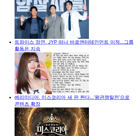
트와이스 정연, JYP 떠나 바로엔터테인먼트 이적…그룹
활동은 지속
베리미디어, 미스코리아 새 판 짠다…‘왕관쟁탈전’으로
콘텐츠 확장