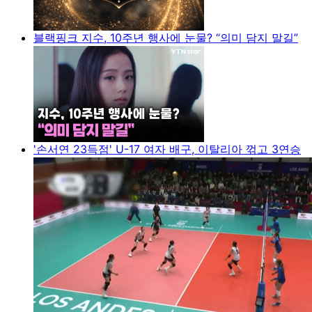
블랙핑크 지수, 10주년 행사에 눈물? “의미 담지 말길”
'손서연 23득점' U-17 여자 배구, 이탈리아 꺾고 3연승