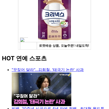
HOT 연예 스포츠
"꾸짖어 달라"…김희철, '태극기 논란' 사과
빅뱅, 20주년 신곡으로 4년 만에 컴백…초대형 월드투