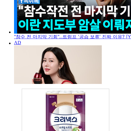
"참수 전 마지막 기회"...트럼프 '공습 보류' 진짜 이유? [