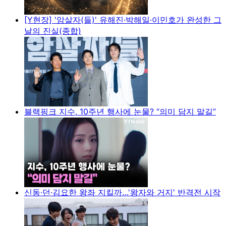
[Y현장] '암살자(들)' 유해진·박해일·이민호가 완성한 그
날의 진실(종합)
블랙핑크 지수, 10주년 행사에 눈물? “의미 담지 말길”
신동·던·김요한 왕좌 지킬까…'왕자와 거지' 반격전 시작