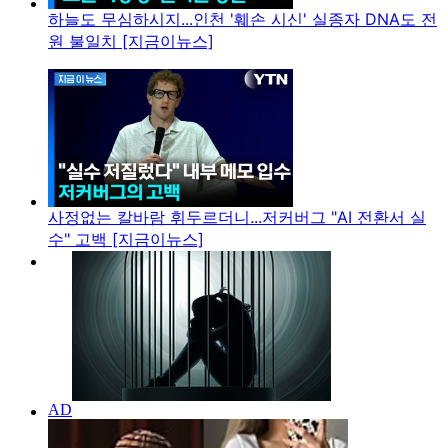
하늘도 무심하시지...인천 '훼손 시신' 실종자 DNA도 전
원 불일치 [지금이뉴스]
사정없는 칼바람 휘두르더니...저커버그 "AI 전환서 실
수" 고백 [지금이뉴스]