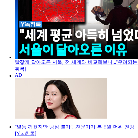
빨갛게 달아오른 서울, 전 세계와 비교해보니..."우려되는 
취록]
"열돔 깨졌지만 방심 불가"...전문가가 본 9월 더위 전망
[Y녹취록]