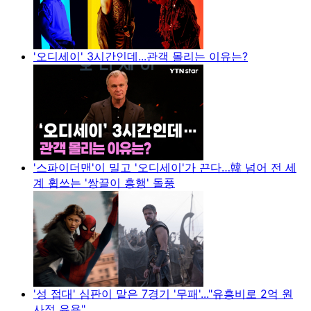
'오디세이' 3시간인데...관객 몰리는 이유는?
'스파이더맨'이 밀고 '오디세이'가 끈다…韓 넘어 전 세
계 휩쓰는 '쌍끌이 흥행' 돌풍
'성 접대' 심판이 맡은 7경기 '무패'..."유흥비로 2억 원
사적 유용"