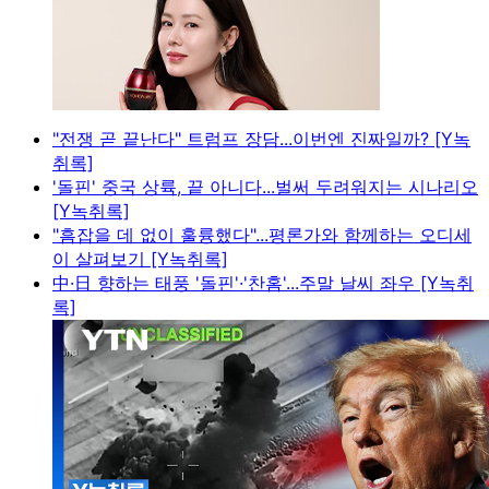
"전쟁 곧 끝난다" 트럼프 장담...이번엔 진짜일까? [Y녹
취록]
'돌핀' 중국 상륙, 끝 아니다...벌써 두려워지는 시나리오
[Y녹취록]
"흠잡을 데 없이 훌륭했다"...평론가와 함께하는 오디세
이 살펴보기 [Y녹취록]
中·日 향하는 태풍 '돌핀'·'찬홈'...주말 날씨 좌우 [Y녹취
록]