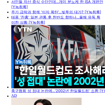
서민들 자산 증식 수단인데...개미 분노케 한 ISA 개편안
[Y녹취록]
주가 급락과 함께 '이자 폭탄'...빚투의 대가? [Y녹취록]
태풍 '찬홈' 일본 관통 후 한반도 향하나...올해 유독 특
이한 상황 [Y녹취록]
축구협회 성 접대 논란에...'2002년 한일월드컵' 소환 [