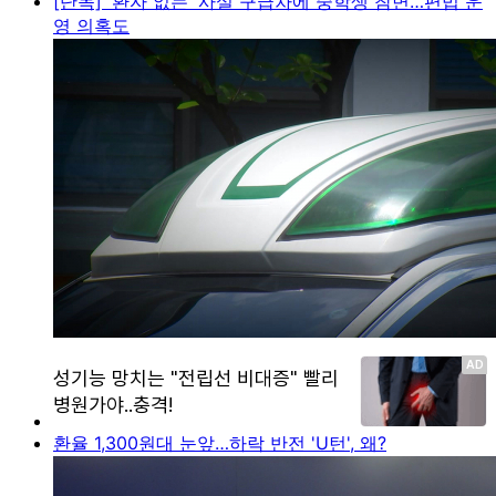
[단독] '환자 없는' 사설 구급차에 중학생 참변…편법 운
영 의혹도
환율 1,300원대 눈앞…하락 반전 'U턴', 왜?