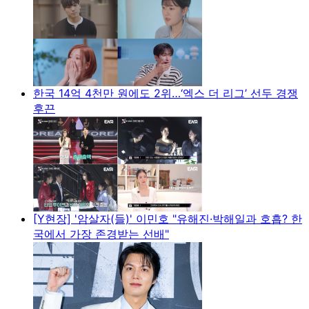
한국 14억 4천만 원에도 2위…‘엑스 더 리그’ 선두 경쟁
후끈
[Y현장] '암살자(들)' 이민호 "유해진·박해일과 호흡? 한
국에서 가장 존경받는 선배"