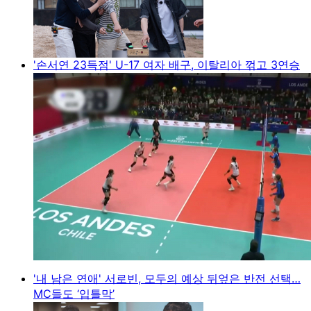
'손서연 23득점' U-17 여자 배구, 이탈리아 꺾고 3연승
'내 남은 연애' 서로빈, 모두의 예상 뒤엎은 반전 선택…
MC들도 ‘입틀막’