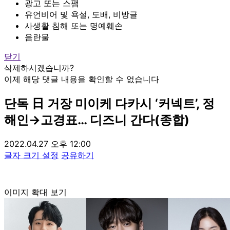
광고 또는 스팸
유언비어 및 욕설, 도배, 비방글
사생활 침해 또는 명예훼손
음란물
닫기
삭제하시겠습니까?
이제 해당 댓글 내용을 확인할 수 없습니다
단독
日 거장 미이케 다카시 ‘커넥트’, 정
해인→고경표… 디즈니 간다(종합)
2022.04.27 오후 12:00
글자 크기 설정
공유하기
이미지 확대 보기