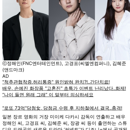
ⓒ정해인(FNC엔터테인먼트), 고경표(씨엘엔컴퍼니), 김혜준
(앤드마크)
AD
일본 장르 영화의 거장 미이케 다카시 감독이 연출하고 배우
정해인 씨, 고경표 씨, 김혜준 씨, 장광 씨 등이 출연하는 스튜
디오 드래곤의 새로운 드라마 ‘커넥트’가 디즈니+에서 공개된