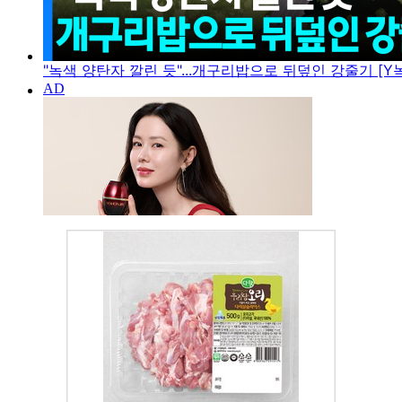
"녹색 양탄자 깔린 듯"...개구리밥으로 뒤덮인 강줄기 [Y