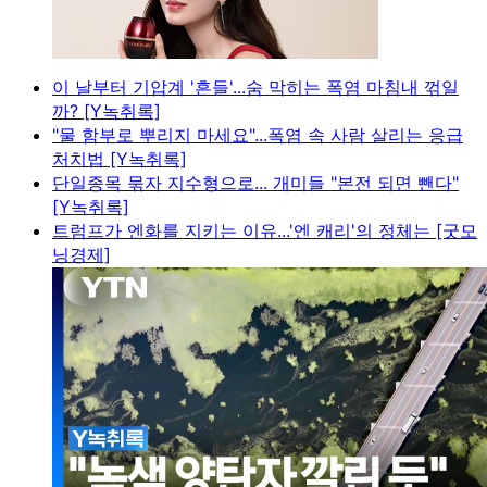
이 날부터 기압계 '흔들'...숨 막히는 폭염 마침내 꺾일
까? [Y녹취록]
"물 함부로 뿌리지 마세요"...폭염 속 사람 살리는 응급
처치법 [Y녹취록]
단일종목 묶자 지수형으로... 개미들 "본전 되면 뺀다"
[Y녹취록]
트럼프가 엔화를 지키는 이유...'엔 캐리'의 정체는 [굿모
닝경제]