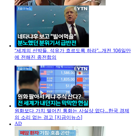
"세계의 선박들, 석유가 흐르도록 하라"...개전 106일만
에 전해진 종전합의
원화보다 가치 떨어진 통화는 사실상 없다...한국 경제
의 소리 없는 경고 [지금이뉴스]