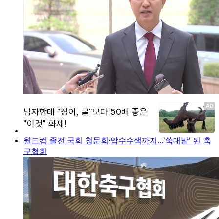
월드컵 졸전·국회 청문회·압수수색까지…'쑥대밭' 된 축
구협회