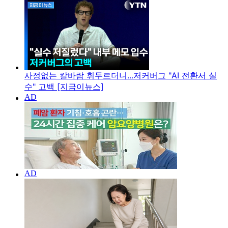
사정없는 칼바람 휘두르더니...저커버그 "AI 전환서 실
수" 고백 [지금이뉴스]