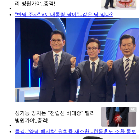
"반명 주자" vs "대통령 팔이"…같은 당 맞나?
특검, '양평 백지화' 원희룡 재소환…한동훈도 소환 통보