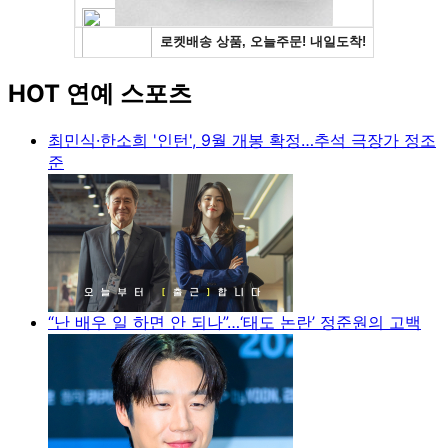
HOT 연예 스포츠
최민식·한소희 '인턴', 9월 개봉 확정…추석 극장가 정조
준
“난 배우 일 하면 안 되나”…‘태도 논란’ 정준원의 고백