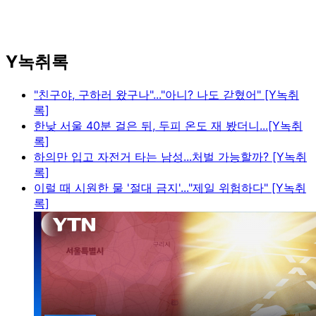
Y녹취록
"친구야, 구하러 왔구나"..."아니? 나도 갇혔어" [Y녹취
록]
한낮 서울 40분 걸은 뒤, 두피 온도 재 봤더니...[Y녹취
록]
하의만 입고 자전거 타는 남성...처벌 가능할까? [Y녹취
록]
이럴 때 시원한 물 '절대 금지'..."제일 위험하다" [Y녹취
록]