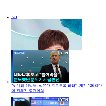
"세계의 선박들, 석유가 흐르도록 하라"...개전 106일만
에 전해진 종전합의