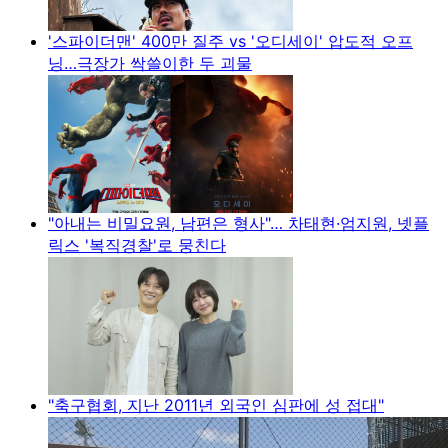
'스파이더맨' 400만 질주 vs '오디세이' 압도적 오프
닝…극장가 싹쓸이한 두 괴물
"아내는 비밀요원, 남편은 형사"… 차태현·엄지원, 넷플
릭스 '복직경찰'로 뭉친다
"축구협회, 지난 2011년 외국인 심판에 성 접대"