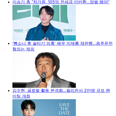
이승기 측 “차가원, 105억 전세금 미반환…엄벌 해야”
'뺑소니 후 술타기 의혹' 배우 이재룡 재판행…음주운전
혐의는 제외
김수현, 글로벌 활동 본격화…필리핀서 2만명 규모 팬
미팅 개최