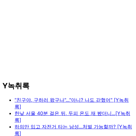
Y녹취록
"친구야, 구하러 왔구나"..."아니? 나도 갇혔어" [Y녹취
록]
한낮 서울 40분 걸은 뒤, 두피 온도 재 봤더니...[Y녹취
록]
하의만 입고 자전거 타는 남성...처벌 가능할까? [Y녹취
록]