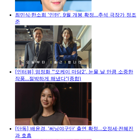
최민식·한소희 '인턴', 9월 개봉 확정…추석 극장가 정조
준
[인터뷰] 엄정화 "'오케이 마담2', 눈물 날 만큼 소중한
작품…절박하게 해냈다"(종합)
[단독] 배윤경, ’써닝야구단‘ 출연 확정…오정세·전혜진
과 호흡