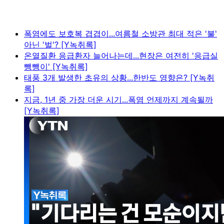
폭염에도 보호복 겹겹이...여름철 소방관 최대 적은 '불'
아닌 '벌'? [Y녹취록]
온열질환 응급환자 늘어나는데...현장은 여전히 '응급실
뺑뺑이' [Y녹취록]
태풍 3개 발생한 초유의 상황...한반도 영향은? [Y녹취
록]
지금, 1년 중 가장 더운 시기...폭염 언제까지 계속될까
[Y녹취록]