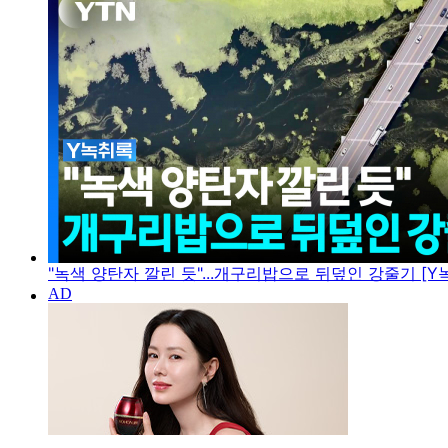
"녹색 양탄자 깔린 듯"...개구리밥으로 뒤덮인 강줄기 [Y