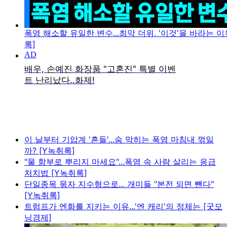
폭염 해소할 유일한 변수...최악 더위, '이것'을 바라는 이
록]
이 날부터 기압계 '흔들'...숨 막히는 폭염 마침내 꺾일
까? [Y녹취록]
"물 함부로 뿌리지 마세요"...폭염 속 사람 살리는 응급
처치법 [Y녹취록]
단일종목 묶자 지수형으로... 개미들 "본전 되면 뺀다"
[Y녹취록]
트럼프가 엔화를 지키는 이유...'엔 캐리'의 정체는 [굿모
닝경제]