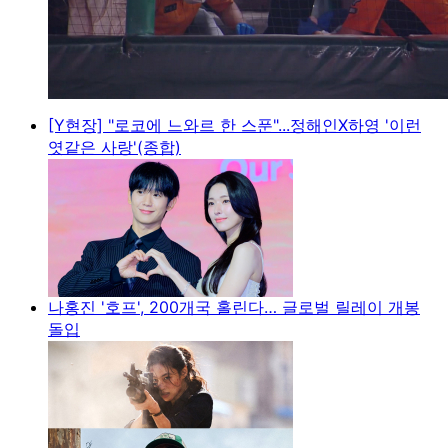
[Y현장] "로코에 느와르 한 스푼"...정해인X하영 '이런
엿같은 사랑'(종합)
나홍진 '호프', 200개국 홀린다… 글로벌 릴레이 개봉
돌입