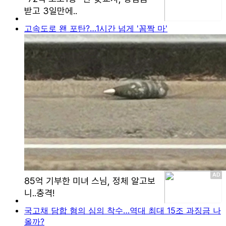
고속도로 왠 포탄?…1시간 넘게 '꼼짝 마'
국고채 담합 혐의 심의 착수…역대 최대 15조 과징금 나
올까?