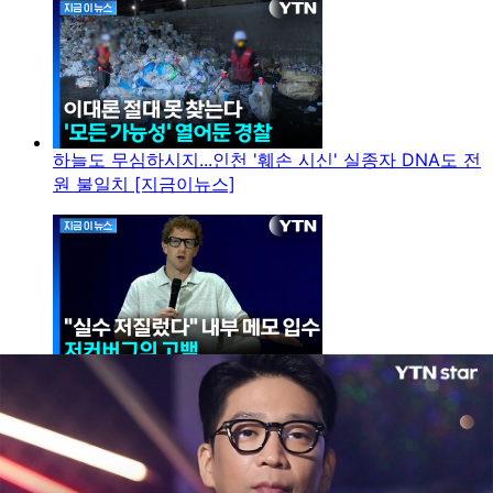
하늘도 무심하시지...인천 '훼손 시신' 실종자 DNA도 전
원 불일치 [지금이뉴스]
사정없는 칼바람 휘두르더니...저커버그 "AI 전환서 실
수" 고백 [지금이뉴스]