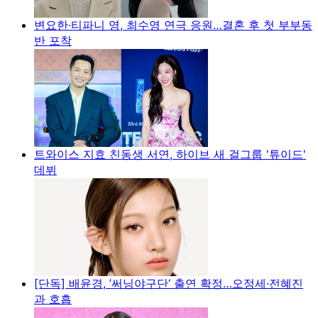
변요한·티파니 영, 최수영 연극 응원…결혼 후 첫 부부동
반 포착
트와이스 지효 친동생 서연, 하이브 새 걸그룹 '튜이드'
데뷔
[단독] 배윤경, ’써닝야구단‘ 출연 확정…오정세·전혜진
과 호흡