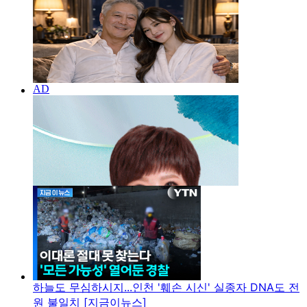
하늘도 무심하시지...인천 '훼손 시신' 실종자 DNA도 전
원 불일치 [지금이뉴스]