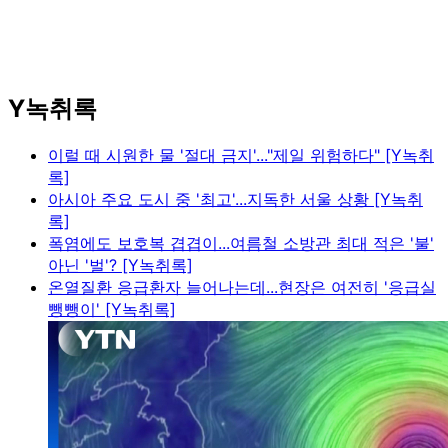
Y녹취록
이럴 때 시원한 물 '절대 금지'..."제일 위험하다" [Y녹취
록]
아시아 주요 도시 중 '최고'...지독한 서울 상황 [Y녹취
록]
폭염에도 보호복 겹겹이...여름철 소방관 최대 적은 '불'
아닌 '벌'? [Y녹취록]
온열질환 응급환자 늘어나는데...현장은 여전히 '응급실
뺑뺑이' [Y녹취록]