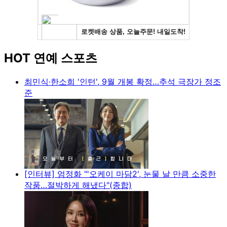
HOT 연예 스포츠
최민식·한소희 '인턴', 9월 개봉 확정…추석 극장가 정조
준
[인터뷰] 엄정화 "'오케이 마담2', 눈물 날 만큼 소중한
작품…절박하게 해냈다"(종합)