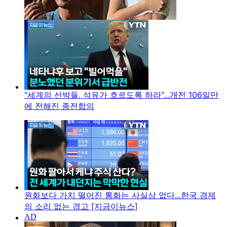
"세계의 선박들, 석유가 흐르도록 하라"...개전 106일만
에 전해진 종전합의
원화보다 가치 떨어진 통화는 사실상 없다...한국 경제
의 소리 없는 경고 [지금이뉴스]