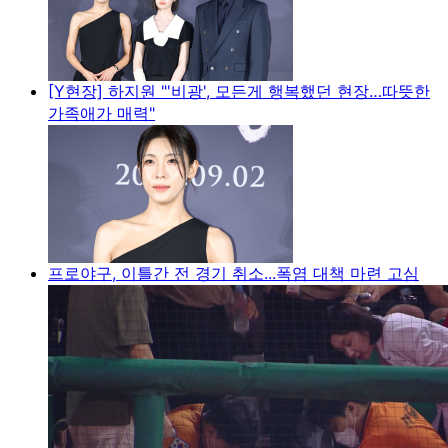
[Y현장] 하지원 "'비광', 모든게 행복했던 현장…따뜻한
가족애가 매력"
프로야구, 이틀간 전 경기 취소...폭염 대책 마련 고심