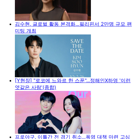
김수현, 글로벌 활동 본격화…필리핀서 2만명 규모 팬
미팅 개최
[Y현장] "로코에 느와르 한 스푼"...정해인X하영 '이런
엿같은 사랑'(종합)
프로야구, 이틀간 전 경기 취소...폭염 대책 마련 고심