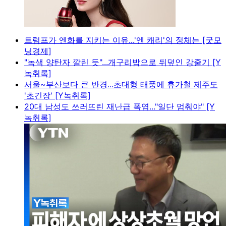
트럼프가 엔화를 지키는 이유...'엔 캐리'의 정체는 [굿모
닝경제]
"녹색 양탄자 깔린 듯"...개구리밥으로 뒤덮인 강줄기 [Y
녹취록]
서울~부산보다 큰 반경...초대형 태풍에 휴가철 제주도
'초긴장' [Y녹취록]
20대 남성도 쓰러뜨린 재난급 폭염..."일단 멈춰야" [Y
녹취록]