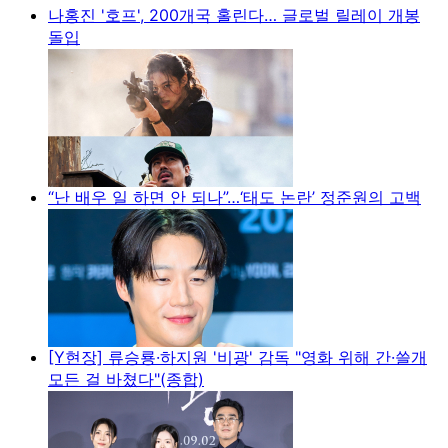
나홍진 '호프', 200개국 홀린다… 글로벌 릴레이 개봉
돌입
“난 배우 일 하면 안 되나”…‘태도 논란’ 정준원의 고백
[Y현장] 류승룡·하지원 '비광' 감독 "영화 위해 간·쓸개
모든 걸 바쳤다"(종합)